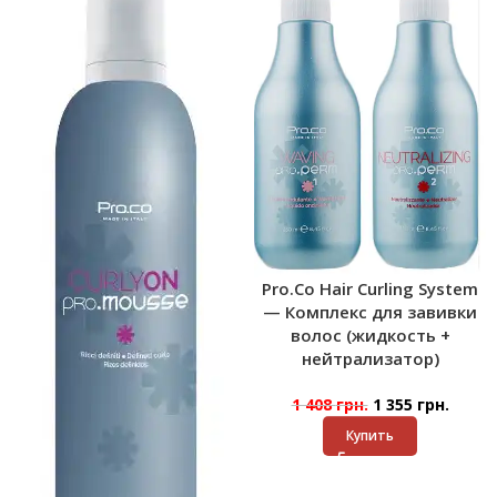
Pro.Co Hair Curling System
— Комплекс для завивки
волос (жидкость +
нейтрализатор)
1 408
грн.
1 355
грн.
Купить