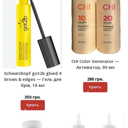
CHI Color Generator —
Активатор, 90 мл
Schwarzkopf got2b glued 4
brows & edges — Гель для
280
грн.
брів, 16 мл
Купить
350
грн.
Купить