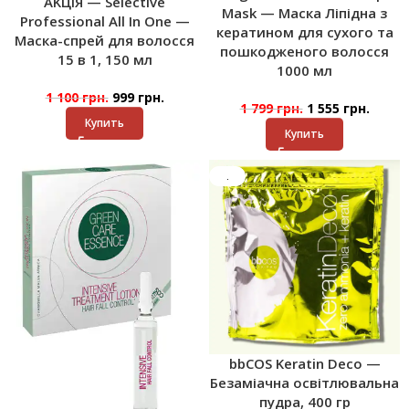
AKЦІЯ — Selective
Mask — Маска Ліпідна з
Professional All In One —
кератином для сухого та
Маска-спрей для волосся
пошкодженого волосся
15 в 1, 150 мл
1000 мл
1 100
грн.
999
грн.
1 799
грн.
1 555
грн.
Купить
Купить
.
bbCOS Keratin Deco —
Безаміачна освітлювальна
пудра, 400 гр