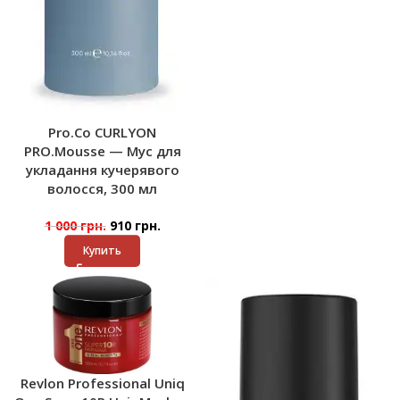
Pro.Co CURLYON
PRO.Mousse — Мус для
укладання кучерявого
волосся, 300 мл
1 000
грн.
910
грн.
Купить
Revlon Professional Uniq