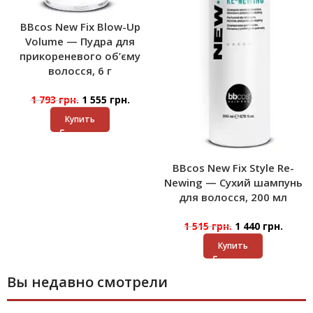
BBcos New Fix Blow-Up
Volume — Пудра для
прикореневого об’єму
волосся, 6 г
1 793
грн.
1 555
грн.
Купить
BBcos New Fix Style Re-
Newing — Сухий шампунь
для волосся, 200 мл
1 515
грн.
1 440
грн.
Купить
Вы недавно смотрели