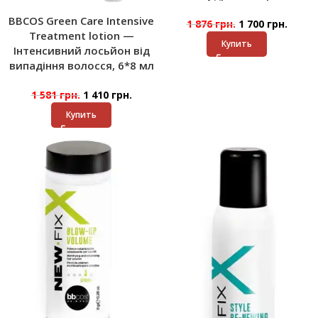
BBCOS Green Care Intensive
1 876
грн.
1 700
грн.
Treatment lotion —
Купить
Інтенсивний лосьйон від
випадіння волосся, 6*8 мл
1 581
грн.
1 410
грн.
Купить