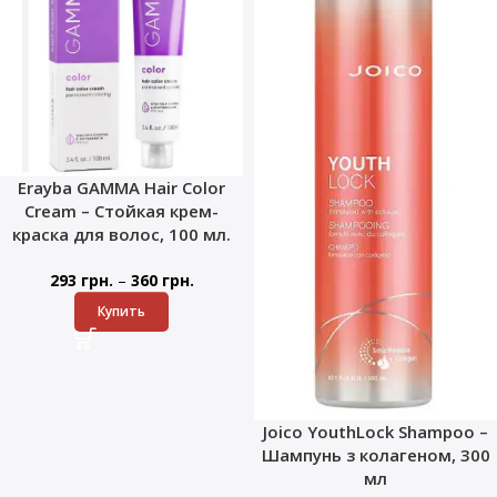
Erayba GAMMA Hair Color
Cream – Стойкая крем-
краска для волос, 100 мл.
–
293
грн.
360
грн.
Купить
Joico YouthLock Shampoo –
Шампунь з колагеном, 300
мл