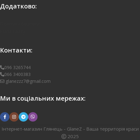
Додатково:
Політика безпеки
Мапа сайту
Контакти:
096 3265744
066 3400383
glanezzz7@gmail.com
Ми в соціальних мережах:
Інтернет-магазин Глянець - GlaneZ - Ваша территорія краси
2025