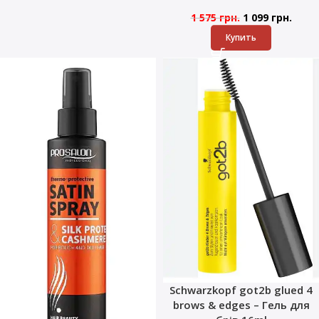
1 575
грн.
1 099
грн.
Купить
Schwarzkopf got2b glued 4
brows & edges – Гель для