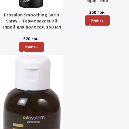
брів 16ml
350
грн.
Prosalon Smoothing Satin
Купить
Spray – Термозахисний
спрей для волосся, 150 мл
520
грн.
Купить