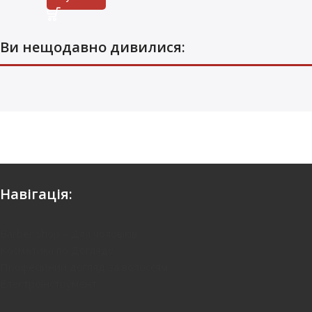
Ви нещодавно дивилися:
Навігація:
Barber Shop – Для чоловіків
Kосметика по Догляду
Професійний догляд за волоссям
Електроінструмент