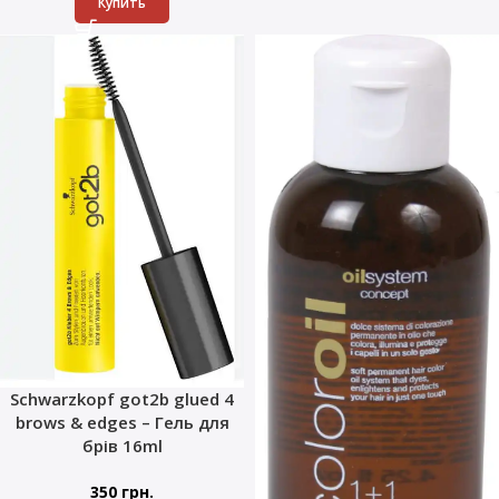
Купить
Schwarzkopf got2b glued 4
brows & edges – Гель для
брів 16ml
350
грн.