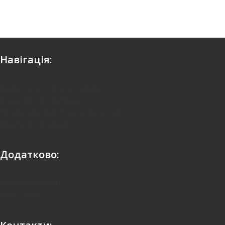
Навігація:
Barber Shop – Для чоловіків
Kосметика по Догляду
Професійний догляд за волоссям
Електроінструмент
Додатково:
Політика безпеки
Мапа сайту