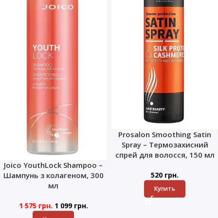
Prosalon Smoothing Satin
Spray – Термозахисний
спрей для волосся, 150 мл
Joico YouthLock Shampoo –
Шампунь з колагеном, 300
520
грн.
мл
Купить
1 575
грн.
1 099
грн.