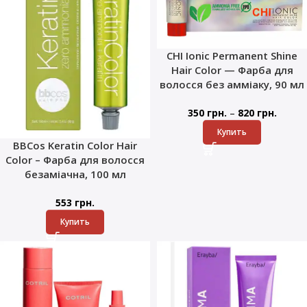
CHI Ionic Permanent Shine
Hair Color — Фарба для
волосся без амміаку, 90 мл
–
350
грн.
820
грн.
Купить
BBCos Keratin Color Hair
Color – Фарба для волосся
безаміачна, 100 мл
553
грн.
Купить