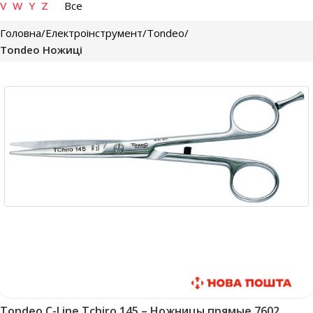
V
W
Y
Z
Все
Головна
Електроінструмент
Tondeo
Tondeo Ножиці
Швидка доставка
Tondeo C-Line Tchiro 145 – Ножницы прямые 7602