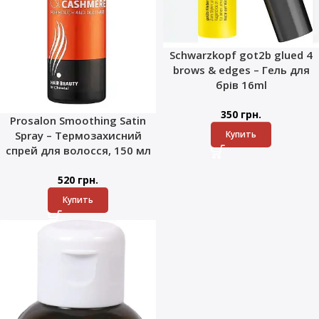
Schwarzkopf got2b glued 4
brows & edges – Гель для
брів 16ml
350
грн.
Prosalon Smoothing Satin
Купить
Spray – Термозахисний
спрей для волосся, 150 мл
520
грн.
Купить