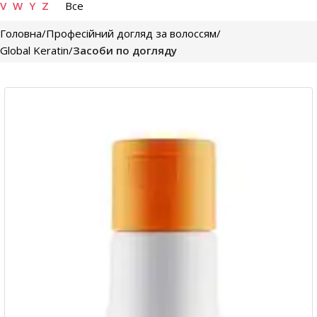
V
W
Y
Z
Все
Головна
Професійний догляд за волоссям
Global Keratin
Засоби по догляду