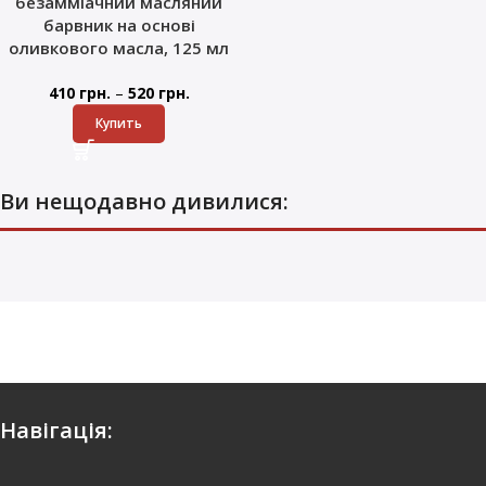
безамміачний масляний
барвник на основі
оливкового масла, 125 мл
–
410
грн.
520
грн.
Купить
Ви нещодавно дивилися:
Навігація: