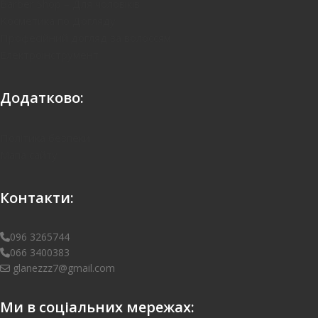
Barber Shop – Для чоловіків
Kосметика по Догляду
Професійний догляд за волоссям
Електроінструмент
Додатково:
Політика безпеки
Мапа сайту
Контакти:
096 3265744
066 3400383
glanezzz7@gmail.com
Ми в соціальних мережах: