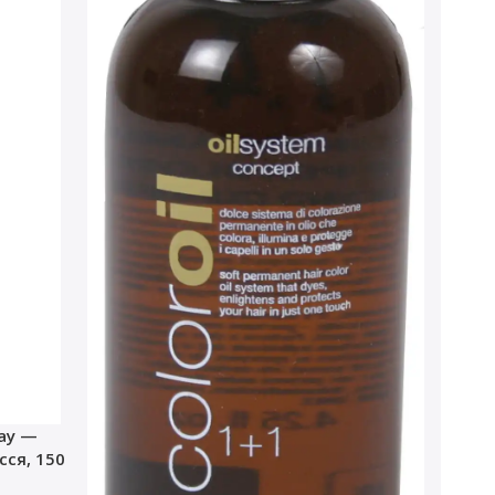
ray —
ся, 150