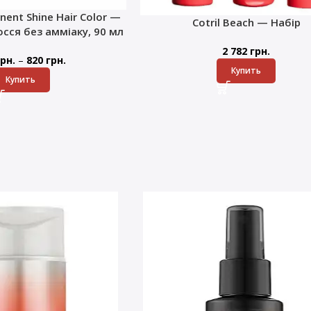
nent Shine Hair Color —
Cotril Beach — Набір
сся без амміаку, 90 мл
2 782
грн.
–
рн.
820
грн.
Купить
Купить