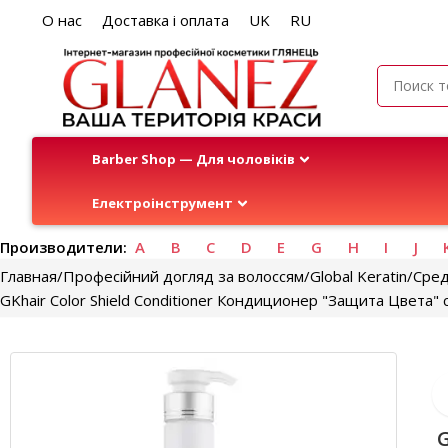
О нас
Доставка і оплата
UK
RU
Barber Shop — Для чоловіків
Електроінструмент
Производители:
A
B
C
D
E
G
H
I
J
Главная
Професійний догляд за волоссям
Global Keratin
Сред
GKhair Color Shield Conditioner Кондиционер "Защита Цвета"
G