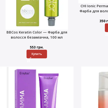
CHI Ionic Perma
Фарба для воло
350
г
BBCos Keratin Color — Фарба для
волосся безаміачна, 100 мл
553
грн.
Купить