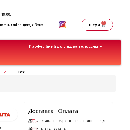
- 19.00;
0
0
грн.
лень Online-цілодобово
Професійний догляд за волоссям
Z
Все
Доставка і Оплата
Доставка по Українї - Нова Пошта: 1-3 дні
р
ОПЛАТА ТОВАРА: