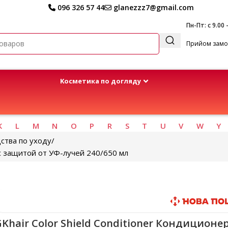
096 326 57 44
glanezzz7@gmail.com
Пн-Пт: с 9.00 
Прийом замов
Kосметика по догляду
K
L
M
N
O
P
R
S
T
U
V
W
Y
ства по уходу
 с защитой от УФ-лучей 240/650 мл
Быстрая доставка
Khair Color Shield Conditioner Кондиционе