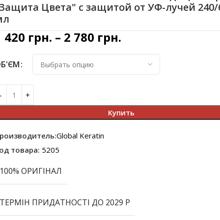
Защита Цвета" с защитой от УФ-лучей 240/
мл
1 420
грн.
–
2 780
грн.
Б'ЄМ
Купить
роизводитель:
Global Keratin
од товара:
5205
100% ОРИГІНАЛ
ТЕРМІН ПРИДАТНОСТІ ДО 2029 Р