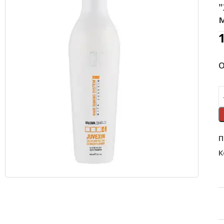
"
О
П
К