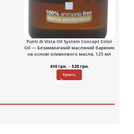
Punti di Vista Oil System Concept Color
Oil — Безамміачний масляний барвник
на основі оливкового масла, 125 мл
–
410
грн.
520
грн.
Купить