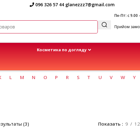
096 326 57 44
glanezzz7@gmail.com
Пн-Пт: с 9.00 
Прийом замов
Kосметика по догляду
K
L
M
N
O
P
R
S
T
U
V
W
Y
зультаты (3)
Показать
9
12