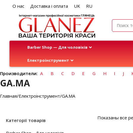
О нас
Доставка і оплата
UK
RU
Barber Shop — Для чоловіків
Електроінструмент
Производители:
A
B
C
D
E
G
H
I
J
GA.MA
Главная
Електроінструмент
GA.MA
Показаны все ре
Категорії товарів