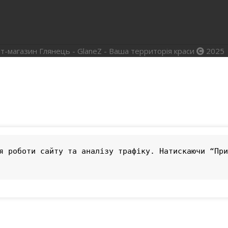
т-магазин Глянець - GlaneZ - Ваша территорія краси
2025
я роботи сайту та аналізу трафіку. Натискаючи “При