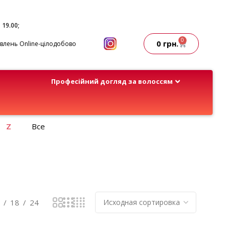
- 19.00;
0
0
грн.
лень Online-цілодобово
Професійний догляд за волоссям
Z
Все
18
24