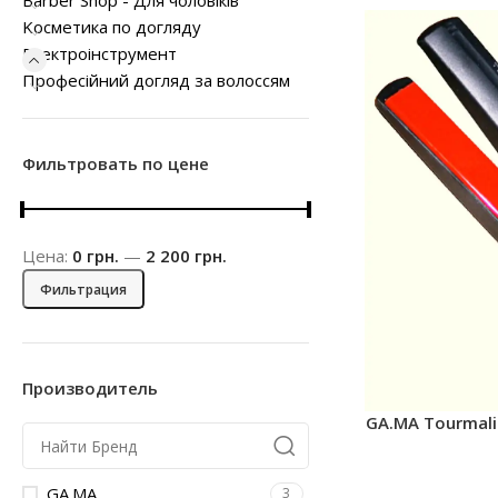
Barber Shop - Для чоловіків
Kосметика по догляду
Електроінструмент
Професійний догляд за волоссям
Фильтровать по цене
Цена:
0 грн.
—
2 200 грн.
Фильтрация
Производитель
GA.MA Tourmali
GA.MA
3