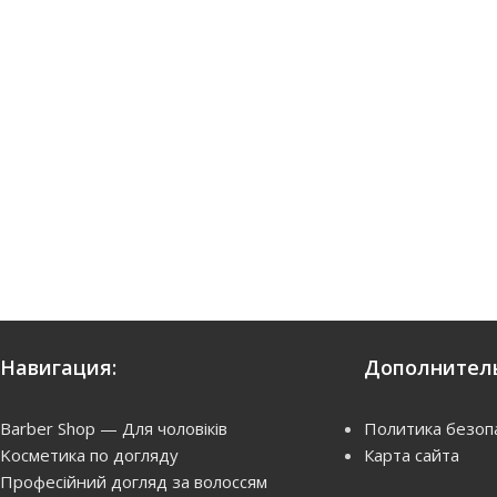
Навигация:
Дополнитель
Barber Shop — Для чоловіків
Политика безоп
Kосметика по догляду
Карта сайта
Професійний догляд за волоссям