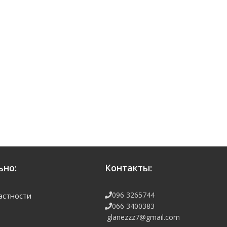
но:
Контакты:
096 3265744
астности
066 3400383
glanezzz7@gmail.com