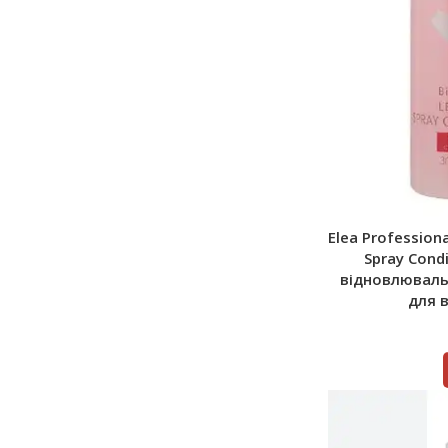
Elea Professiona
Spray Cond
відновлюваль
для 