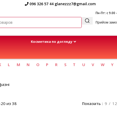
096 326 57 44
glanezzz7@gmail.com
Пн-Пт: с 9.00 
Прийом замов
Kосметика по догляду
K
L
M
N
O
P
R
S
T
U
V
W
Y
фазні
20 из 38
Показать
9
12