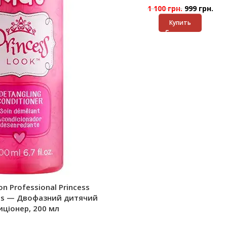
1 100
грн.
999
грн.
Купить
n Professional Princess
ids — Двофазний дитячий
иціонер, 200 мл