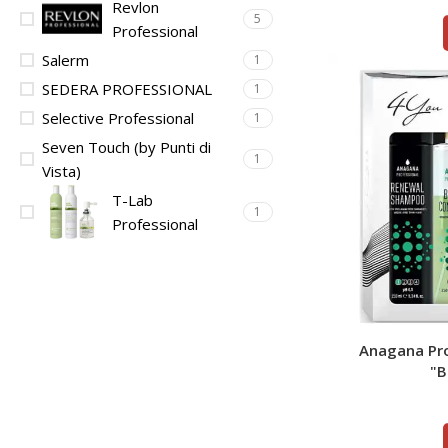
Revlon
5
Professional
Salerm
1
SEDERA PROFESSIONAL
1
Selective Professional
1
Seven Touch (by Punti di
1
Vista)
T-Lab
1
Professional‎
Anagana Pr
"В