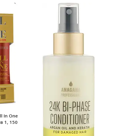
ll In One
в 1, 150