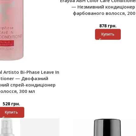
Erayba ABH Color Care Conditioner
— Незмивний кондиціонер
фарбованого волосся, 200
878
грн.
Купить
l Artisto Bi-Phase Leave In
itioner — Двофазний
ний спрей-кондиціонер
волосся, 300 мл
528
грн.
Купить