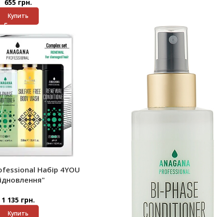
655
грн.
Купить
ofessional Набір 4YOU
ідновлення"
1 135
грн.
Купить