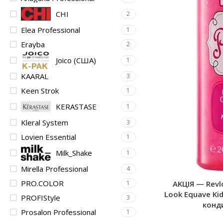
CHI
2
Elea Professional
1
Erayba
2
Joico (США)
1
KAARAL
3
Keen Strok
1
KERASTASE
1
Kleral System
3
Lovien Essential
1
Milk_Shake
1
Mirella Professional
4
PRO.COLOR
1
AKЦІЯ — Revlo
Look Equave K
PROFIStyle
3
конд
Prosalon Professional
1