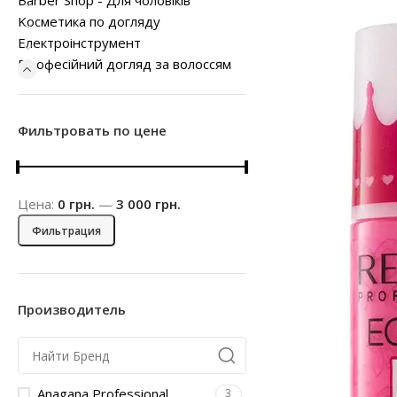
Barber Shop - Для чоловіків
Kосметика по догляду
Електроінструмент
Професійний догляд за волоссям
Фильтровать по цене
Цена:
0 грн.
—
3 000 грн.
Фильтрация
Производитель
Anagana Professional
3