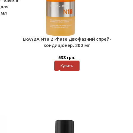
 leave-in
 для
 мл
ERAYBA N18 2 Phase Двофазний спрей-
кондиціонер, 200 мл
538
грн.
Купить