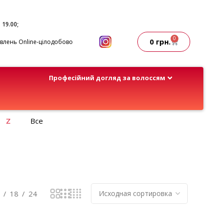
- 19.00;
0
0
грн.
лень Online-цілодобово
Професійний догляд за волоссям
Z
Все
18
24