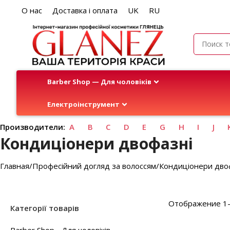
О нас
Доставка і оплата
UK
RU
Barber Shop — Для чоловіків
Електроінструмент
Производители:
A
B
C
D
E
G
H
I
J
Кондиціонери двофазні
Главная
Професійний догляд за волоссям
Кондиціонери дво
Отображение 1–
Категорії товарів