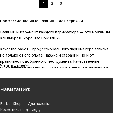
1
2
3
→
Профессиональные ножницы для стрижки
Главный инструмент каждого парикмахера — это
ножницы
.
Как выбрать хорошие ножницы?
Качество работы профессионального парикмахера зависит
не только от его опыта, навыка и стараний, но и от
правильно подобранного инструмента. Качественные
Читать далее
оригинальные ножницы служат долго, легко затачиваются,
не портят волосы клиента, позволяя с легкостью
воспроизводить стрижки любой сложности. Перед покупкой
стилист обязательно должен подержать инструмент в
Навигация:
руках. Современные производители выпускают разные
модели со специальным упором для мизинца. В идеале
комплект должен включать сменные вставки для колец. Они
Barber Shop — Для чоловіків
необходимы для уменьшения трения пальцев о металл.
Kосметика по догляду