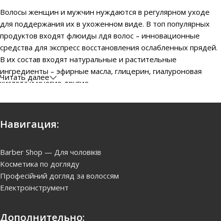
Волосы женщин и мужчин нуждаются в регулярном уходе
для поддержания их в ухоженном виде. В топ популярных
продуктов входят флюиды лдя волос – инновационные
средства для экспресс восстановления ослабленных прядей.
В их состав входят натуральные и растительные
ингредиенты – эфирные масла, глицерин, гиалуроновая
Читать далее
кислота и многие другие.
Какой хороший флюид для волос? Доверяте брендам с
хорошей репутацией и подбирайте флюиды согласно
Навигация:
вашему типу волос.
Устраняем сухость и ломкость с флюидами для волос.
Barber Shop — Для чоловіків
Kосметика по догляду
Многие современные женщины и девушки предпочитают
Професійний догляд за волоссям
купить флюиды для волос и сэкономить тем самым деньги и
Електроінструмент
время на походах в салоны. Профессиональный уход
возможен и в домашних условиях благодаря популярному
Дополнительно:
средству. Масляные флюиды, с эффектом шелка и с