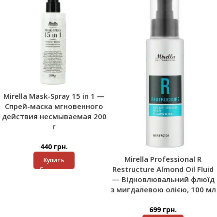
Mirella Mask-Spray 15 in 1 —
Спрей-маска мгновенного
действия несмываемая 200
г
440
грн.
Mirella Professional R
Купить
Restructure Almond Oil Fluid
— Відновлювальний флюїд
з мигдалевою олією, 100 мл
699
грн.