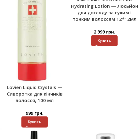
Hydrating Lotion — Лосьйон
для догляду за сухим і
тонким волоссям 12*12мл
2 999
грн.
Купить
Lovien Liquid Crystals —
Сиворотка для кінчиків
волосся, 100 мл
999
грн.
Купить