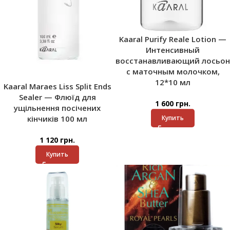
Kaaral Purify Reale Lotion —
Интенсивный
восстанавливающий лосьон
с маточным молочком,
12*10 мл
Kaaral Maraes Liss Split Ends
Sealer — Флюїд для
1 600
грн.
ущільнення посічених
кінчиків 100 мл
Купить
1 120
грн.
Купить