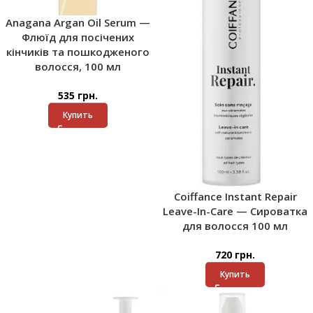
Anagana Argan Oil Serum —
Флюїд для посічених
кінчиків та пошкодженого
волосся, 100 мл
535
грн.
Купить
Coiffance Instant Repair
Leave-In-Care — Сироватка
для волосся 100 мл
720
грн.
Купить