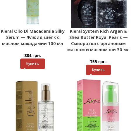
Kleral Olio Di Macadamia Silky
Kleral System Rich Argan &
Serum — Флюид-шелк с
Shea Butter Royal Pearls —
маслом макадамии 100 мл
Сыворотка с аргановым
маслом и маслом ши 30 мл
884
грн.
755
грн.
Купить
Купить