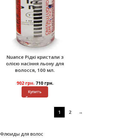
Nuance Рідкі кристали з
олією насіння льону для
волосся, 100 мл.
902
грн.
710
грн.
Купить
1
2
→
Флюиды для волос