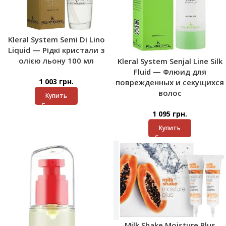
Kleral System Semi Di Lino
Liquid — Рідкі кристали з
олією льону 100 мл
Kleral System Senjal Line Silk
Fluid — Флюид для
1 003
грн.
поврежденных и секущихся
волос
Купить
1 095
грн.
Купить
Milk Shake Moisture Plus