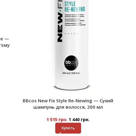
me —
’єму
BBcos New Fix Style Re-Newing — Сухий
шампунь для волосся, 200 мл
1 515
грн.
1 440
грн.
Купить