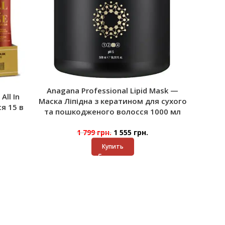
Anagana Professional Lipid Mask —
All In
Маска Ліпідна з кератином для сухого
я 15 в
та пошкодженого волосся 1000 мл
1 799
грн.
1 555
грн.
Купить