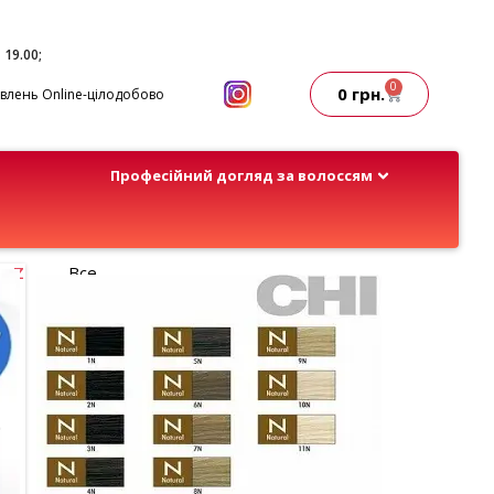
- 19.00;
0
0
грн.
лень Online-цілодобово
Професійний догляд за волоссям
Z
Все