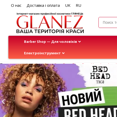
О нас
Доставка і оплата
UK
RU
Barber Shop — Для чоловіків
Електроінструмент
Производители:
A
B
C
D
E
G
H
I
J