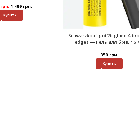
0
грн.
1 499
грн.
Купить
Schwarzkopf got2b glued 4 br
edges — Гель для брів, 16 
350
грн.
Купить