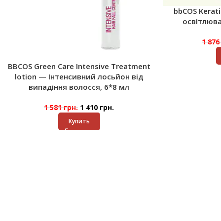
bbCOS Kerat
освітлюва
1 87
BBCOS Green Care Intensive Treatment
lotion — Інтенсивний лосьйон від
випадіння волосся, 6*8 мл
1 581
грн.
1 410
грн.
Купить