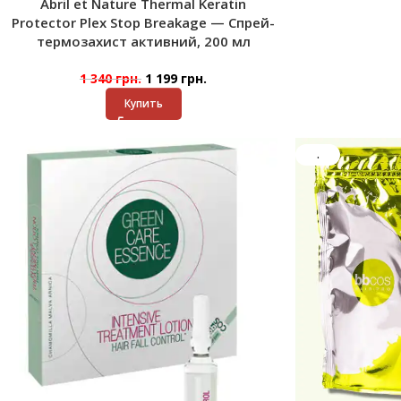
Abril et Nature Thermal Keratin
Protector Plex Stop Breakage — Спрей-
термозахист активний, 200 мл
1 340
грн.
1 199
грн.
Купить
.