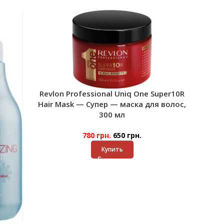
Revlon Professional Uniq One Super10R
Hair Mask — Супер — маска для волос,
300 мл
780
грн.
650
грн.
Купить