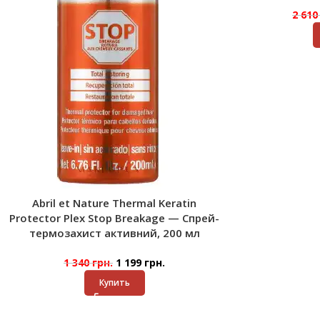
2 61
Abril et Nature Thermal Keratin
Protector Plex Stop Breakage — Спрей-
термозахист активний, 200 мл
1 340
грн.
1 199
грн.
Купить