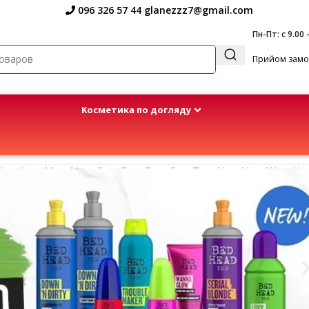
096 326 57 44
glanezzz7@gmail.com
Пн-Пт: с 9.00 
Прийом замов
Kосметика по догляду
K
L
M
N
O
P
R
S
T
U
V
W
Y