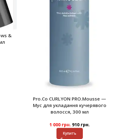
ows &
мл
Pro.Co CURLYON PRO.Mousse —
Мус для укладання кучерявого
волосся, 300 мл
1 000
грн.
910
грн.
Купить