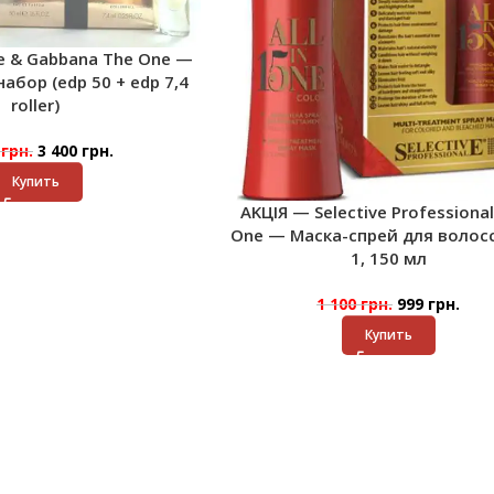
e & Gabbana The One —
бор (edp 50 + edp 7,4
roller)
0
грн.
3 400
грн.
Купить
AKЦІЯ — Selective Professional 
One — Маска-спрей для волосс
1, 150 мл
1 100
грн.
999
грн.
Купить