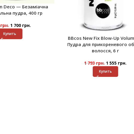
in Deco — Безаміачна
льна пудра, 400 гр
6
грн.
1 700
грн.
Купить
BBcos New Fix Blow-Up Volu
Пудра для прикореневого об
волосся, 6 г
1 793
грн.
1 555
грн.
Купить