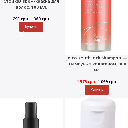
Стойкая крем-краска для
волос, 100 мл.
–
293
грн.
360
грн.
Купить
Joico YouthLock Shampoo —
Шампунь з колагеном, 300
мл
1 575
грн.
1 099
грн.
Купить