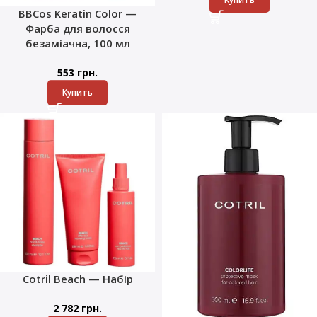
BBCos Keratin Color —
Фарба для волосся
безаміачна, 100 мл
553
грн.
Купить
Cotril Beach — Набір
2 782
грн.