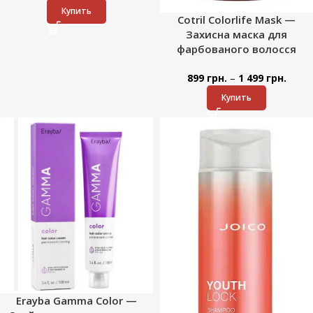
Купить
Cotril Colorlife Mask —
Захисна маска для
фарбованого волосся
–
899
грн.
1 499
грн.
Купить
Erayba Gamma Color —