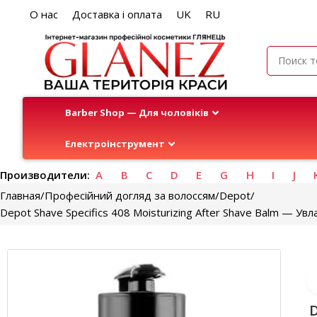
О нас
Доставка і оплата
UK
RU
Barber Shop — Для чоловіків
Електроінструмент
Производители:
A
B
C
D
E
G
H
I
J
Главная
Професійний догляд за волоссям
Depot
Depot Shave Specifics 408 Moisturizing After Shave Balm — 
D