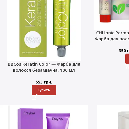
CHI Ionic Perma
Фарба для воло
350
г
BBCos Keratin Color — Фарба для
волосся безаміачна, 100 мл
553
грн.
Купить