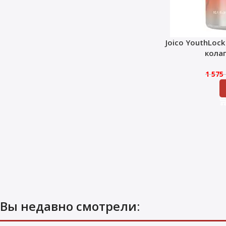
Joico YouthLoc
кола
1 575
Вы недавно смотрели: