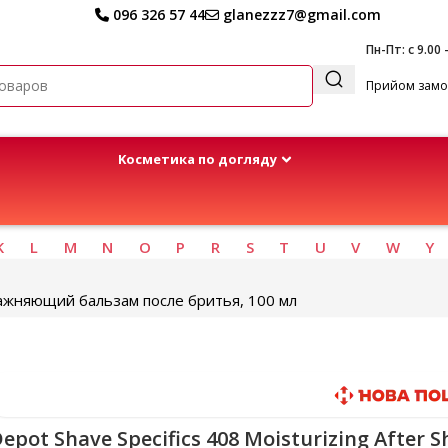
096 326 57 44
glanezzz7@gmail.com
Пн-Пт: с 9.00 
Прийом замов
Kосметика по догляду
K
L
M
N
O
P
R
S
T
U
V
W
Y
Увлажняющий бальзам после бритья, 100 мл
Быстрая доставка
epot Shave Specifics 408 Moisturizing After S