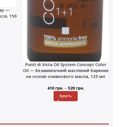
ray —
ся, 150
Punti di Vista Oil System Concept Color
Oil — Безамміачний масляний барвник
на основі оливкового масла, 125 мл
–
410
грн.
520
грн.
Купить