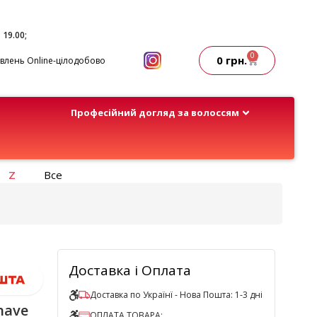
- 19.00;
0
0
грн.
лень Online-цілодобово
Професійний догляд за волоссям
Z
Все
Доставка і Оплата
Доставка по Українї - Нова Пошта: 1-3 дні
have
ОПЛАТА ТОВАРА: