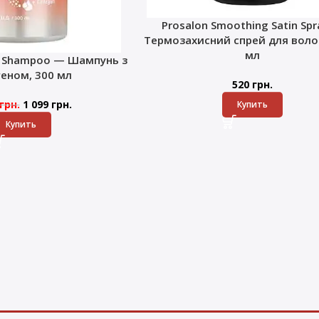
Prosalon Smoothing Satin Sp
Термозахисний спрей для волос
мл
k Shampoo — Шампунь з
геном, 300 мл
520
грн.
грн.
1 099
грн.
Купить
Купить