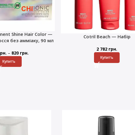
nent Shine Hair Color —
Cotril Beach — Набір
сся без амміаку, 90 мл
2 782
грн.
–
рн.
820
грн.
Купить
Купить