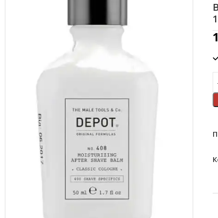
1
П
К