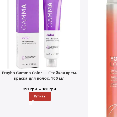
Erayba Gamma Color — Стойкая крем-
краска для волос, 100 мл.
–
293
грн.
360
грн.
Купить