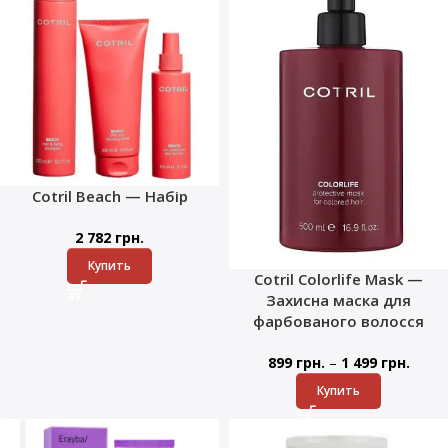
Cotril Beach — Набір
2 782
грн.
Купить
Cotril Colorlife Mask —
Захисна маска для
фарбованого волосся
–
899
грн.
1 499
грн.
Купить