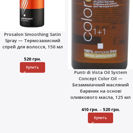
Prosalon Smoothing Satin
Spray — Термозахисний
спрей для волосся, 150 мл
520
грн.
Купить
Punti di Vista Oil System
Concept Color Oil —
Безамміачний масляний
барвник на основі
оливкового масла, 125 мл
–
410
грн.
520
грн.
Купить