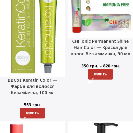
CHI Ionic Permanent Shine
Hair Color — Краска для
волос без аммиака, 90 мл
–
350
грн.
820
грн.
Купить
BBCos Keratin Color —
Фарба для волосся
безаміачна, 100 мл
553
грн.
Купить