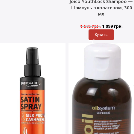
Joico YouthLock Shampoo —
Шампунь з колагеном, 300
мл
1 575
грн.
1 099
грн.
Купить