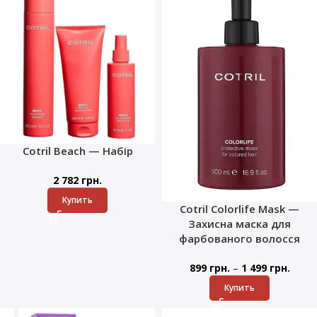
Cotril Beach — Набір
2 782
грн.
Купить
Cotril Colorlife Mask —
Захисна маска для
фарбованого волосся
–
899
грн.
1 499
грн.
Купить