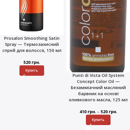
Prosalon Smoothing Satin
Spray — Термозахисний
спрей для волосся, 150 мл
520
грн.
Купить
Punti di Vista Oil System
Concept Color Oil —
Безамміачний масляний
барвник на основі
оливкового масла, 125 мл
–
410
грн.
520
грн.
Купить