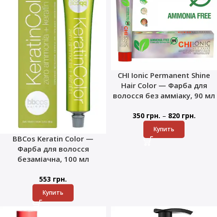
CHI Ionic Permanent Shine
Hair Color — Фарба для
волосся без амміаку, 90 мл
–
350
грн.
820
грн.
Купить
BBCos Keratin Color —
Фарба для волосся
безаміачна, 100 мл
553
грн.
Купить