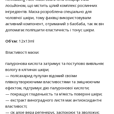
лосьйоном, що містить цілий комплекс рослинних
інгредієнтів. Маска розроблена спеціально для
чоловічої шкіри, тому фахівці використовували
активний компонент, отриманий з баобаба, так як він
допомагає поліпшити еластичність і тонус шкіри.
Об’єм:
12x13ml
Властивості маски:
гіалуронова кислота затримує та поступово вивільняє
вологу в клітинах шкіри;
— полісахарид пулулан відомий своїми
плівкоутворюючими властивостями та зміцнюючим
ефектом, підтримує дію гіалуронової кислоти;
— покращує гладенькість та м’якість поверхні шкіри;
— екстракт виноградного листя має антиоксидантні
властивості;
— сік алое вера регенерує, заспокоює та зволожує;