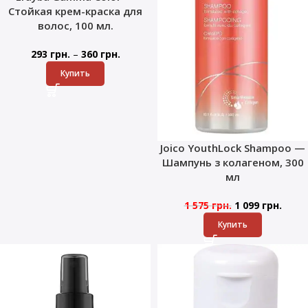
Стойкая крем-краска для
волос, 100 мл.
–
293
грн.
360
грн.
Купить
Joico YouthLock Shampoo —
Шампунь з колагеном, 300
мл
1 575
грн.
1 099
грн.
Купить