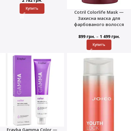
2 782
грн.
Купить
Cotril Colorlife Mask —
Захисна маска для
фарбованого волосся
–
899
грн.
1 499
грн.
Купить
Erayba Gamma Color —