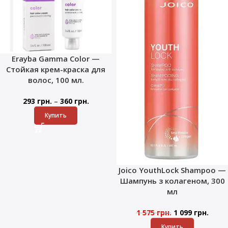
Erayba Gamma Color —
Стойкая крем-краска для
волос, 100 мл.
–
293
грн.
360
грн.
Купить
Joico YouthLock Shampoo —
Шампунь з колагеном, 300
мл
1 575
грн.
1 099
грн.
Купить