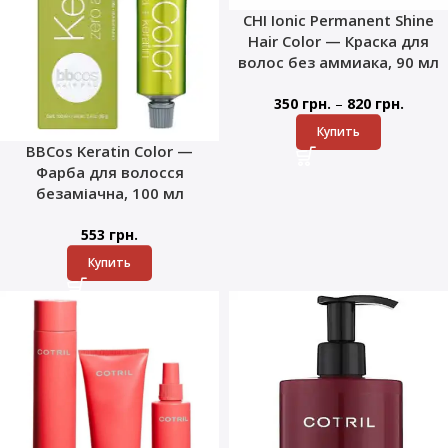
CHI Ionic Permanent Shine
Hair Color — Краска для
волос без аммиака, 90 мл
–
350
грн.
820
грн.
Купить
BBCos Keratin Color —
Фарба для волосся
безаміачна, 100 мл
553
грн.
Купить