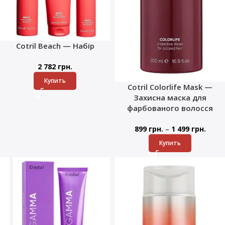
Cotril Beach — Набір
2 782
грн.
Купить
Cotril Colorlife Mask —
Захисна маска для
фарбованого волосся
–
899
грн.
1 499
грн.
Купить