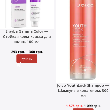
Erayba Gamma Color —
Стойкая крем-краска для
волос, 100 мл.
–
293
грн.
360
грн.
Купить
Joico YouthLock Shampoo —
Шампунь з колагеном, 300
мл
1 575
грн.
1 099
грн.