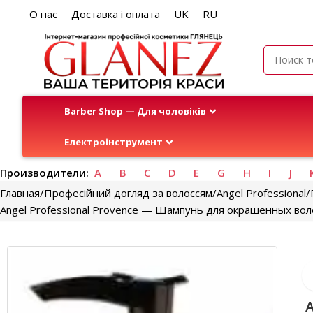
О нас
Доставка і оплата
UK
RU
Barber Shop — Для чоловіків
Електроінструмент
Производители:
A
B
C
D
E
G
H
I
J
Главная
Професійний догляд за волоссям
Angel Professional
Angel Professional Provence — Шампунь для окрашенных вол
A