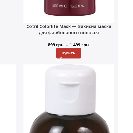
Cotril Colorlife Mask — Захисна маска
для фарбованого волосся
–
899
грн.
1 499
грн.
Купить