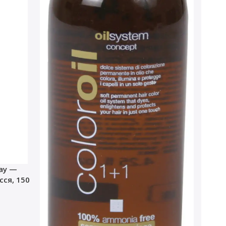
ray —
ся, 150