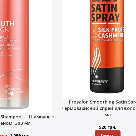
Prosalon Smoothing Satin Sp
Термозахисний спрей для волос
мл
k Shampoo — Шампунь з
геном, 300 мл
520
грн.
грн.
1 099
грн.
Купить