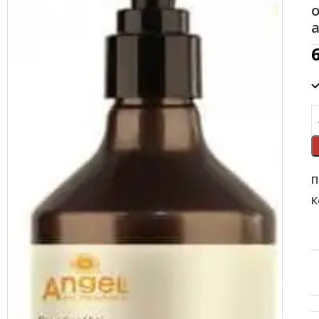
а
П
К