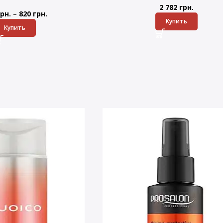
2 782
грн.
–
рн.
820
грн.
Купить
Купить