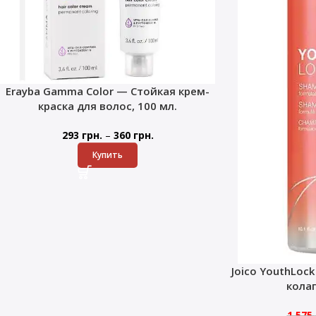
Erayba Gamma Color — Стойкая крем-
краска для волос, 100 мл.
–
293
грн.
360
грн.
Купить
Joico YouthLoc
кола
1 575