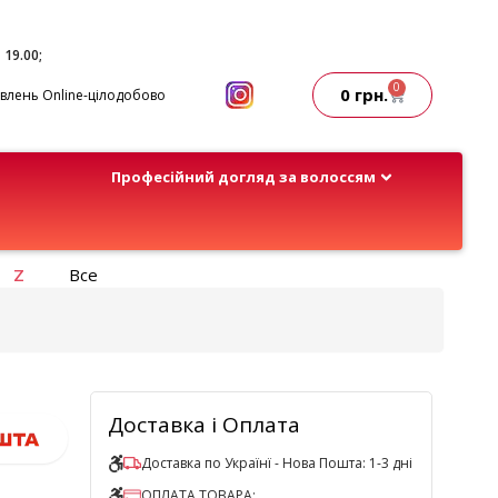
- 19.00;
0
0
грн.
лень Online-цілодобово
Професійний догляд за волоссям
Z
Все
Доставка і Оплата
Доставка по Українї - Нова Пошта: 1-3 дні
ОПЛАТА ТОВАРА: