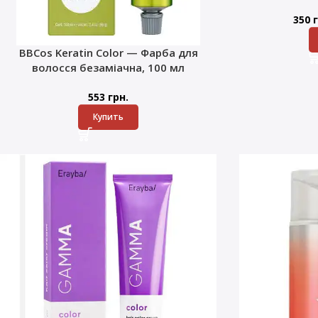
350
г
BBCos Keratin Color — Фарба для
волосся безаміачна, 100 мл
553
грн.
Купить