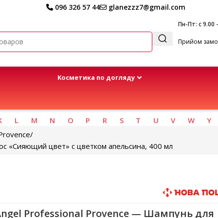
096 326 57 44
glanezzz7@gmail.com
Пн-Пт: с 9.00 
Прийом замов
Kосметика по догляду
K
L
M
N
O
P
R
S
T
U
V
W
Y
Provence
ос «Сияющий цвет» с цветком апельсина, 400 мл
Быстрая доставка
ngel Professional Provence — Шампунь для