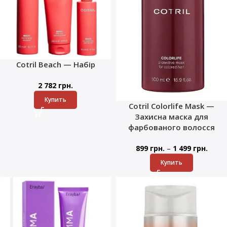
Cotril Beach — Набір
2 782
грн.
Купить
Cotril Colorlife Mask —
Захисна маска для
фарбованого волосся
–
899
грн.
1 499
грн.
Купить