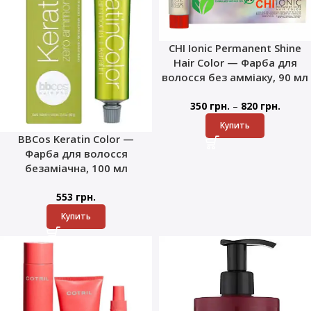
CHI Ionic Permanent Shine
Hair Color — Фарба для
волосся без амміаку, 90 мл
–
350
грн.
820
грн.
Купить
BBCos Keratin Color —
Фарба для волосся
безаміачна, 100 мл
553
грн.
Купить