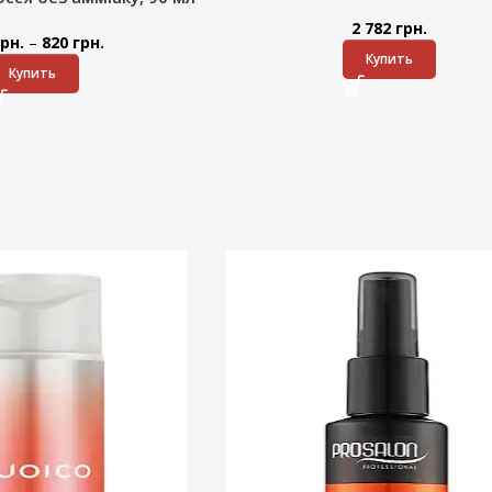
2 782
грн.
–
рн.
820
грн.
Купить
Купить