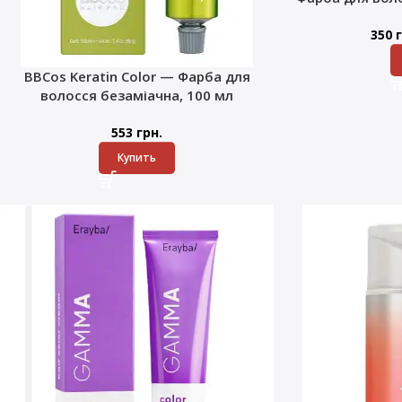
350
г
BBCos Keratin Color — Фарба для
волосся безаміачна, 100 мл
553
грн.
Купить