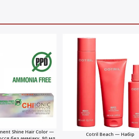
nent Shine Hair Color —
Cotril Beach — Набір
сся без амміаку, 90 мл