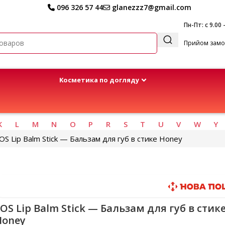
096 326 57 44
glanezzz7@gmail.com
Пн-Пт: с 9.00 
Прийом замов
Kосметика по догляду
K
L
M
N
O
P
R
S
T
U
V
W
Y
OS Lip Balm Stick — Бальзам для губ в стике Honey
Быстрая доставка
OS Lip Balm Stick — Бальзам для губ в стик
Honey