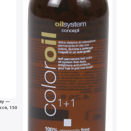
ray —
ся, 150