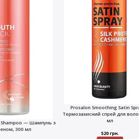
Prosalon Smoothing Satin Sp
Термозахисний спрей для волос
мл
k Shampoo — Шампунь з
геном, 300 мл
520
грн.