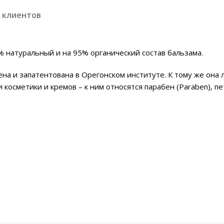
 клиентов
0% натуральный и на 95% органический состав бальзама.
на и запатентована в Орегонском институте. К тому же она
сметики и кремов – к ним относятся парабен (Paraben), петр