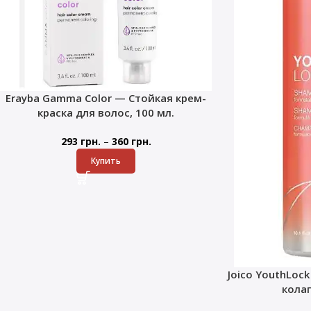
Erayba Gamma Color — Стойкая крем-
краска для волос, 100 мл.
–
293
грн.
360
грн.
Купить
Joico YouthLoc
кола