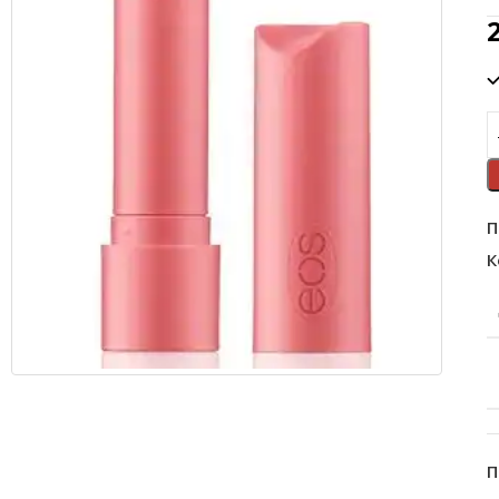
П
К
П