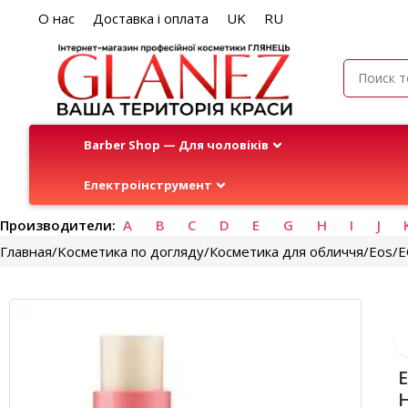
О нас
Доставка і оплата
UK
RU
Barber Shop — Для чоловіків
Електроінструмент
Производители:
A
B
C
D
E
G
H
I
J
Главная
Kосметика по догляду
Косметика для обличчя
Eos
E
E