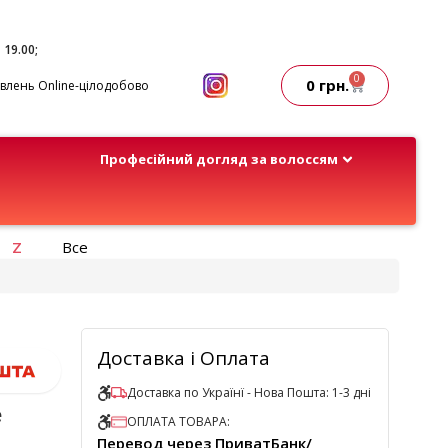
- 19.00;
0
0
грн.
лень Online-цілодобово
Професійний догляд за волоссям
Z
Все
Доставка і Оплата
Доставка по Українї - Нова Пошта: 1-3 дні
е
ОПЛАТА ТОВАРА:
Перевод через ПриватБанк/