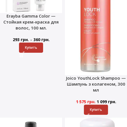
Erayba Gamma Color —
Стойкая крем-краска для
волос, 100 мл.
–
293
грн.
360
грн.
Купить
Joico YouthLock Shampoo —
Шампунь з колагеном, 300
мл
1 575
грн.
1 099
грн.
Купить