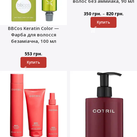
волос без аммиака, 90 мл
–
350
грн.
820
грн.
Купить
BBCos Keratin Color —
Фарба для волосся
безаміачна, 100 мл
553
грн.
Купить