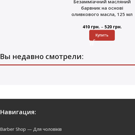
Безамміачний масляний
барвник на основі
оливкового масла, 125 мл
–
410
грн.
520
грн.
Купить
Вы недавно смотрели:
Навигация:
Barber Shop — Для чоловіків