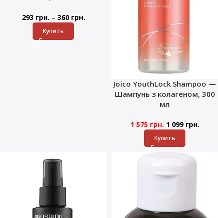
–
293
грн.
360
грн.
Купить
Joico YouthLock Shampoo —
Шампунь з колагеном, 300
мл
1 575
грн.
1 099
грн.
Купить