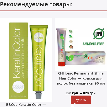
Рекомендуемые товары:
CHI Ionic Permanent Shine
Hair Color — Краска для
волос без аммиака, 90 мл
–
350
грн.
820
грн.
Купить
BBCos Keratin Color —