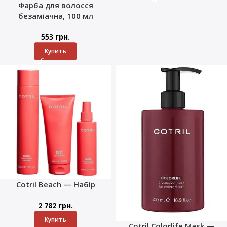
Фарба для волосся
безаміачна, 100 мл
553
грн.
Купить
Cotril Beach — Набір
2 782
грн.
Купить
Cotril Colorlife Mask —