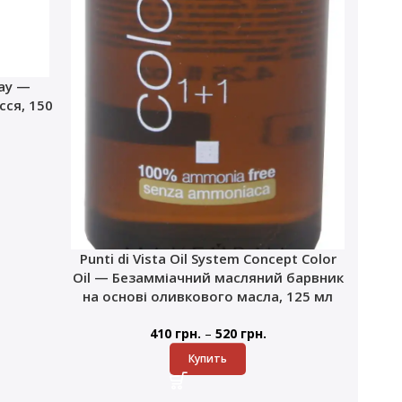
ray —
ся, 150
Punti di Vista Oil System Concept Color
Oil — Безамміачний масляний барвник
на основі оливкового масла, 125 мл
–
410
грн.
520
грн.
Купить