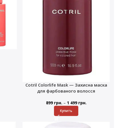
Cotril Colorlife Mask — Захисна маска
для фарбованого волосся
–
899
грн.
1 499
грн.
Купить