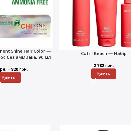
nent Shine Hair Color —
Cotril Beach — Набір
лос без аммиака, 90 мл
2 782
грн.
–
рн.
820
грн.
Купить
Купить