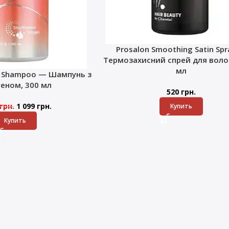
Prosalon Smoothing Satin Sp
Термозахисний спрей для волос
мл
k Shampoo — Шампунь з
геном, 300 мл
520
грн.
грн.
1 099
грн.
Купить
Купить