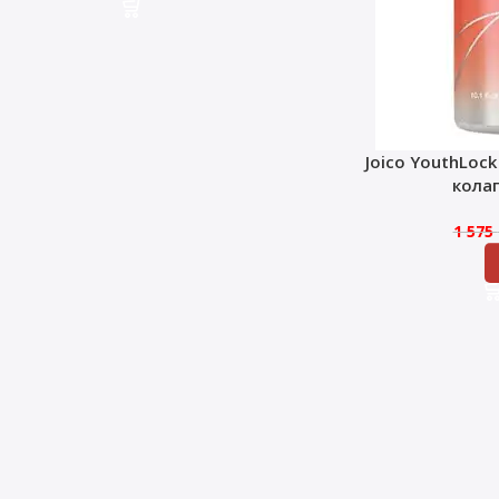
Joico YouthLoc
кола
1 575