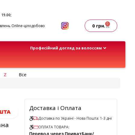
- 19.00;
0
0
грн.
лень Online-цілодобово
Професійний догляд за волоссям
Z
Все
Доставка і Оплата
Доставка по Українї - Нова Пошта: 1-3 дні
ана
ОПЛАТА ТОВАРА:
Перевод через ПриватБанк/