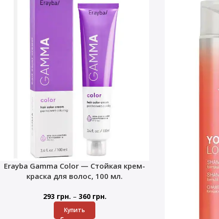
Erayba Gamma Color — Стойкая крем-
краска для волос, 100 мл.
–
293
грн.
360
грн.
Купить