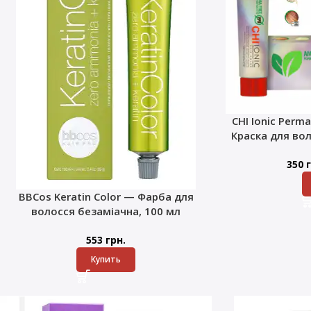
CHI Ionic Perma
Краска для во
350
г
BBCos Keratin Color — Фарба для
волосся безаміачна, 100 мл
553
грн.
Купить