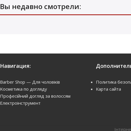
Вы недавно смотрели:
Comair Щітка для укладання волосся,
змішана щетина Brush Azzuro, 11-
рядна
520
грн.
Купить