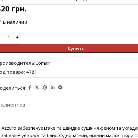
520
грн.
В наличии
Купить
роизводитель:
Comair
од товара:
4781
оделиться:
 клиентов
sh Azzuro забезпечує м’яке та швидке сушіння феном та укла
я, забезпечує красу та блис. Одночасний, ніжний масаж шкір