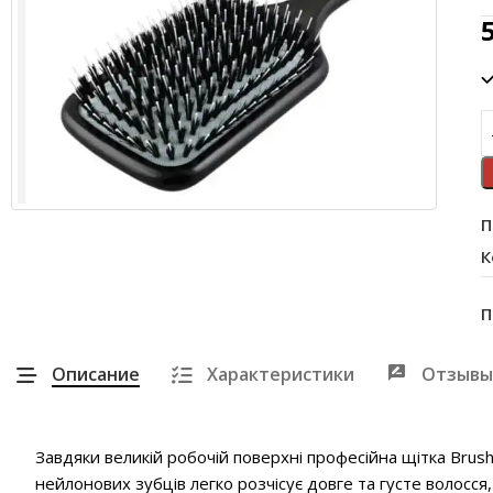
П
К
П
Описание
Характеристики
Отзывы
Завдяки великій робочій поверхні професійна щітка Bru
нейлонових зубців легко розчісує довге та густе волосс