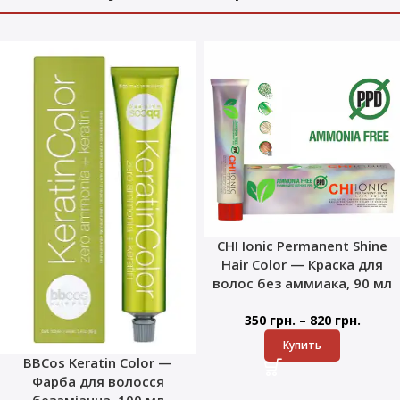
CHI Ionic Permanent Shine
Hair Color — Краска для
волос без аммиака, 90 мл
–
350
грн.
820
грн.
Купить
BBCos Keratin Color —
Фарба для волосся