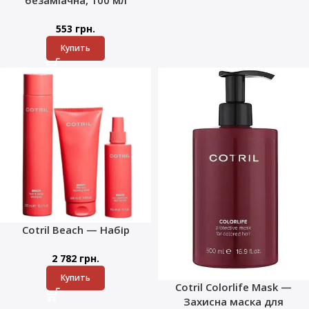
безаміачна, 100 мл
553
грн.
Купить
Cotril Beach — Набір
2 782
грн.
Купить
Cotril Colorlife Mask —
Захисна маска для