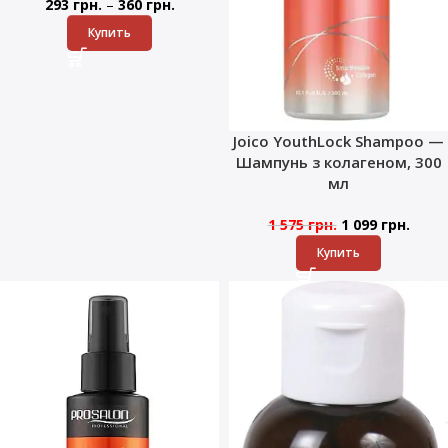
–
293
грн.
360
грн.
Купить
Joico YouthLock Shampoo —
Шампунь з колагеном, 300
мл
1 575
грн.
1 099
грн.
Купить