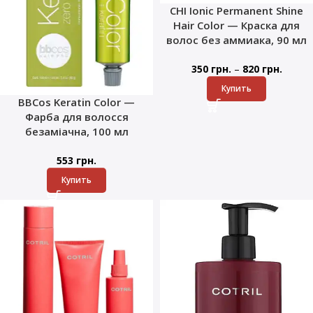
CHI Ionic Permanent Shine
Hair Color — Краска для
волос без аммиака, 90 мл
–
350
грн.
820
грн.
Купить
BBCos Keratin Color —
Фарба для волосся
безаміачна, 100 мл
553
грн.
Купить