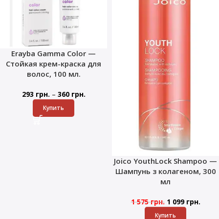
Erayba Gamma Color —
Стойкая крем-краска для
волос, 100 мл.
–
293
грн.
360
грн.
Купить
Joico YouthLock Shampoo —
Шампунь з колагеном, 300
мл
1 575
грн.
1 099
грн.
Купить