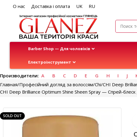
О нас
Доставка і оплата
UK
RU
Barber Shop — Для чоловіків
Електроінструмент
Производители:
A
B
C
D
E
G
H
I
J
Главная
Професійний догляд за волоссям
Chi
CHI Deep Brillia
CHI Deep Brilliance Optimum Shine Sheen Spray — Спрей-блеск
SOLD OUT
C