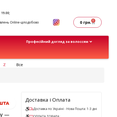
- 19.00;
0
0
грн.
лень Online-цілодобово
Професійний догляд за волоссям
Z
Все
Доставка і Оплата
Доставка по Українї - Нова Пошта: 1-3 дні
ay —
ОПЛАТА ТОВАРА: