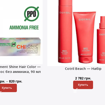
nent Shine Hair Color —
Cotril Beach — Набір
лос без аммиака, 90 мл
2 782
грн.
–
рн.
820
грн.
Купить
Купить