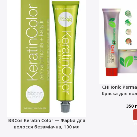
CHI Ionic Perma
Краска для во
350
г
BBCos Keratin Color — Фарба для
волосся безаміачна, 100 мл