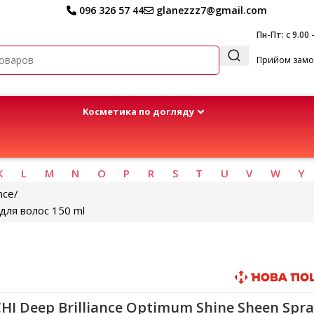
096 326 57 44
glanezzz7@gmail.com
Пн-Пт: с 9.00 
Прийом замов
Kосметика по догляду
K
L
M
N
O
P
R
S
T
U
V
W
Y
nce
 для волос 150 ml
Быстрая доставка
HI Deep Brilliance Optimum Shine Sheen Spr