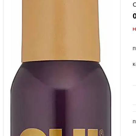
С
Н
П
К
П