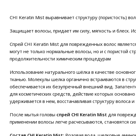
CHI Keratin Mist выравнивает структуру (пористость) в
Защищает волосы, придает им силу, мягкость и блеск. И
Спрей CHI Keratin Mist для поврежденных волос являет
могут не только нормальные волосы, но и с пористой ст
продолжительности химическим процедурам
Использование натурального шёлка в качестве основного
тканью. Молекулы шелка органично встраиваются в стру
обеспечивается их безупречный внешний вид. Запатентов
для косметических средств, действие которых основано 
удерживается в нем, восстанавливая структуру волоса и
После мытья головы
спрей CHI Keratin Mist
для поврежд
применении волосы легче расчесываются, становятся си
Состав CHI Keratin Mist:
Розовая вода, шелковые аминок