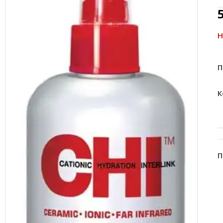
Н
П
К
П