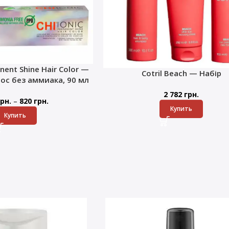
nent Shine Hair Color —
Cotril Beach — Набір
лос без аммиака, 90 мл
2 782
грн.
–
рн.
820
грн.
Купить
Купить