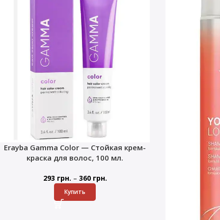
Erayba Gamma Color — Стойкая крем-
краска для волос, 100 мл.
–
293
грн.
360
грн.
Купить