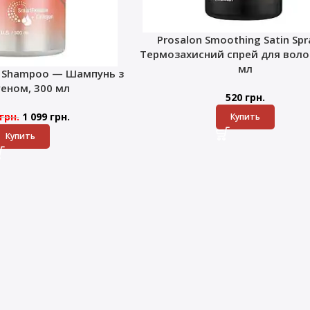
Prosalon Smoothing Satin Sp
Термозахисний спрей для волос
мл
k Shampoo — Шампунь з
геном, 300 мл
520
грн.
грн.
1 099
грн.
Купить
Купить