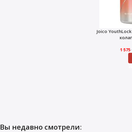
Joico YouthLoc
кола
1 575
Вы недавно смотрели: