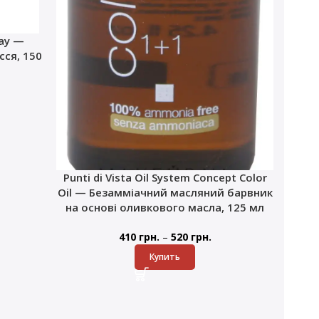
ray —
ся, 150
Punti di Vista Oil System Concept Color
Oil — Безамміачний масляний барвник
на основі оливкового масла, 125 мл
–
410
грн.
520
грн.
Купить