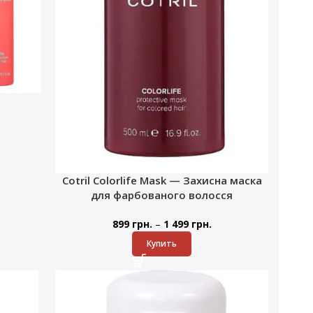
Cotril Colorlife Mask — Захисна маска
для фарбованого волосся
–
899
грн.
1 499
грн.
Купить