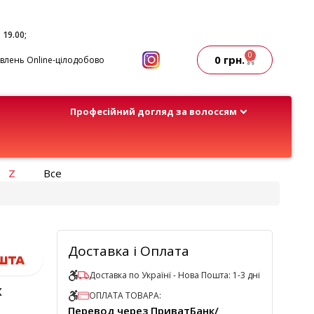
- 19.00;
0
0
грн.
лень Online-цілодобово
Професійний догляд за волоссям
Z
Все
Доставка і Оплата
Доставка по Українї - Нова Пошта: 1-3 дні
х
ОПЛАТА ТОВАРА:
Перевод через ПриватБанк/