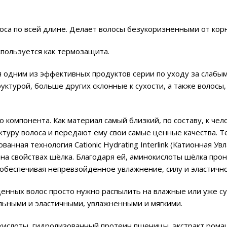
олоса по всей длине. Делает волосы безукоризненными от кор
спользуется как термозащита.
ся одним из эффективных продуктов серии по уходу за слаб
руктурой, больше других склонные к сухости, а также волос
 компонента. Как материал самый близкий, по составу, к чел
ктуру волоса и передают ему свои самые ценные качества. 
анная технология Cationic Hydrating Interlink (Катионная 
на свойствах шёлка. Благодаря ей, аминокислоты шёлка прон
 обеспечивая непревзойденное увлажнение, силу и эластично
енных волос просто нужно распылить на влажные или уже су
льными и эластичными, увлажненными и мягкими.
ислоты, гидролизованный протеин пшеницы, экстракт ромашк