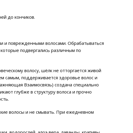
ней до кончиков.
ыми и поврежденными волосами. Обрабатываться
ы, которые подвергались различным по
овеческому волосу, шёлк не отторгается живой
Тем самым, поддерживается здоровье волос и
Увлажняющая Взаимосвязь) создана специально
икают глубже в структуру волоса и прочно
сть.
хие волосы и не смывать. При ежедневном
и, водорослей, алоэ вера, лаванды, крапивы,