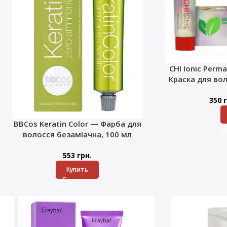
CHI Ionic Perma
Краска для во
350
г
BBCos Keratin Color — Фарба для
волосся безаміачна, 100 мл
553
грн.
Купить