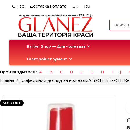
О нас
Доставка і оплата
UK
RU
Barber Shop — Для чоловіків
Електроінструмент
Производители:
A
B
C
D
E
G
H
I
J
Главная
Професійний догляд за волоссям
Chi
Chi Infra
CHI Ke
SOLD OUT
C
в