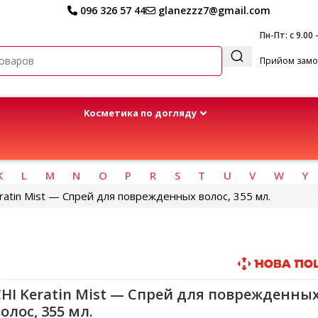
096 326 57 44
glanezzz7@gmail.com
Пн-Пт: с 9.00 
Прийом замов
Kосметика по догляду
K
L
M
N
O
P
R
S
T
U
V
W
Y
ratin Mist — Спрей для поврежденных волос, 355 мл.
Быстрая доставка
HI Keratin Mist — Спрей для поврежденны
олос, 355 мл.