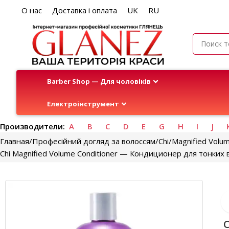
О нас
Доставка і оплата
UK
RU
Barber Shop — Для чоловіків
Електроінструмент
Производители:
A
B
C
D
E
G
H
I
J
Главная
Професійний догляд за волоссям
Chi
Magnified Volum
Chi Magnified Volume Conditioner — Кондиционер для тонких 
C