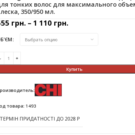
для тонких волос для максимального объе
леска, 350/950 мл.
555
грн.
–
1 110
грн.
Б'ЄМ
Купить
роизводитель:
од товара:
1493
ТЕРМІН ПРИДАТНОСТІ ДО 2028 Р