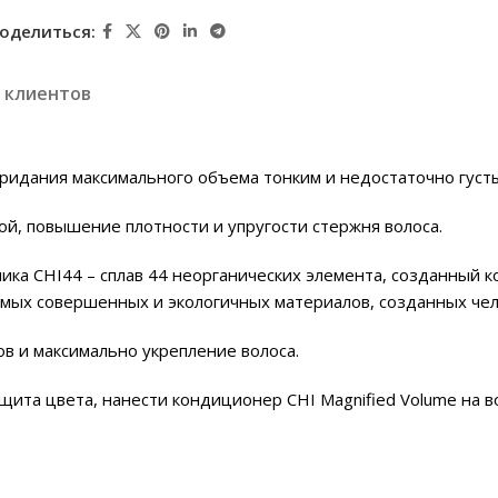
оделиться:
 клиентов
ридания максимального объема тонким и недостаточно густ
й, повышение плотности и упругости стержня волоса.
мика CHI44 – сплав 44 неорганических элемента, созданный 
самых совершенных и экологичных материалов, созданных че
в и максимально укрепление волоса.
щита цвета, нанести кондиционер CHI Magnified Volume на во