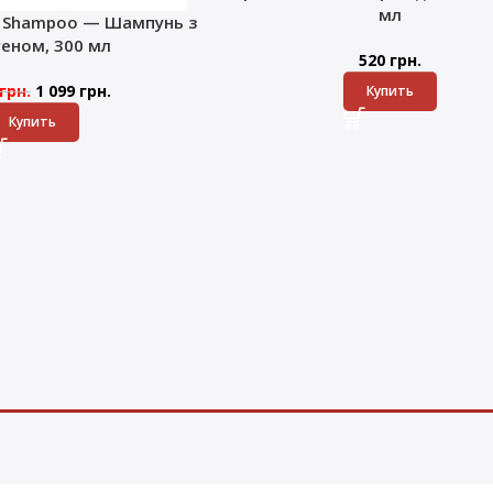
мл
k Shampoo — Шампунь з
геном, 300 мл
520
грн.
грн.
1 099
грн.
Купить
Купить