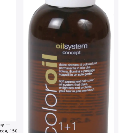
ray —
ся, 150