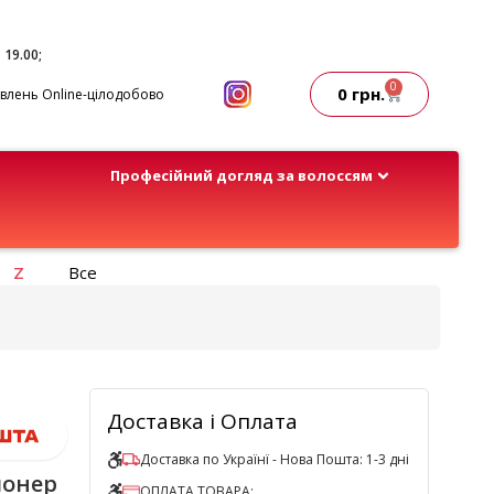
- 19.00;
0
0
грн.
лень Online-цілодобово
Професійний догляд за волоссям
Z
Все
Доставка і Оплата
Доставка по Українї - Нова Пошта: 1-3 дні
ионер
ОПЛАТА ТОВАРА: