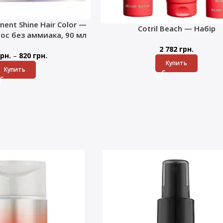
nent Shine Hair Color —
Cotril Beach — Набір
лос без аммиака, 90 мл
2 782
грн.
–
рн.
820
грн.
Купить
Купить