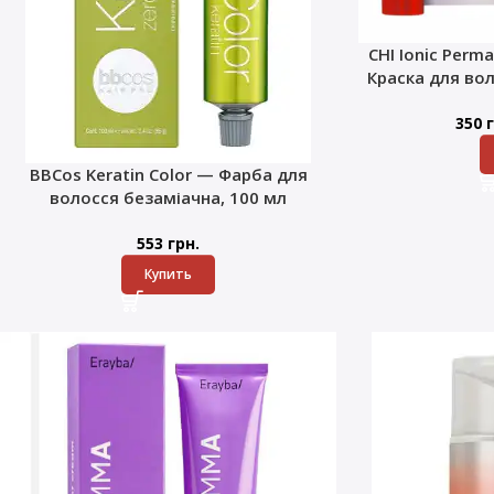
CHI Ionic Perma
Краска для во
350
г
BBCos Keratin Color — Фарба для
волосся безаміачна, 100 мл
553
грн.
Купить