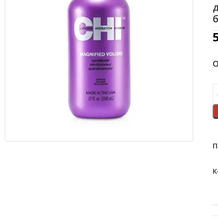
б
О
П
К