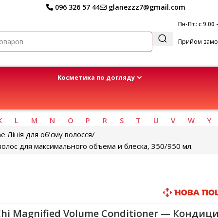
096 326 57 44
glanezzz7@gmail.com
Пн-Пт: с 9.00 
Прийом замов
Kосметика по догляду
K
L
M
N
O
P
R
S
T
U
V
W
Y
e Лінія для обʼєму волосся
волос для максимального объема и блеска, 350/950 мл.
Быстрая доставка
hi Magnified Volume Conditioner — Кондиц