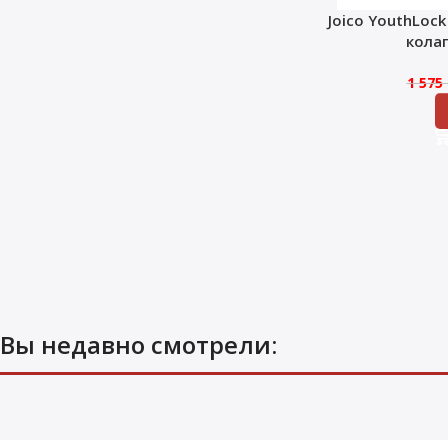
Joico YouthLoc
кола
1 575
Вы недавно смотрели: