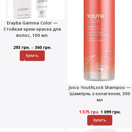
Erayba Gamma Color —
Стойкая крем-краска для
волос, 100 мл.
–
293
грн.
360
грн.
Купить
Joico YouthLock Shampoo —
Шампунь з колагеном, 300
мл
1 575
грн.
1 099
грн.
Купить