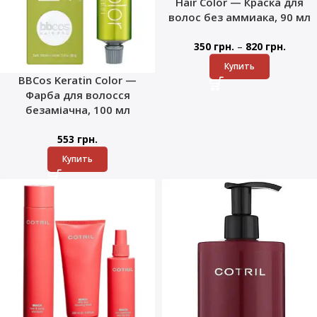
Hair Color — Краска для
волос без аммиака, 90 мл
–
350
грн.
820
грн.
Купить
BBCos Keratin Color —
Фарба для волосся
безаміачна, 100 мл
553
грн.
Купить