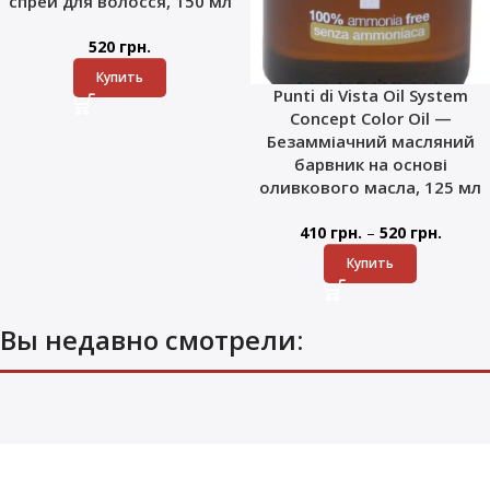
спрей для волосся, 150 мл
520
грн.
Купить
Punti di Vista Oil System
Concept Color Oil —
Безамміачний масляний
барвник на основі
оливкового масла, 125 мл
–
410
грн.
520
грн.
Купить
Вы недавно смотрели: