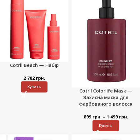
Cotril Beach — Набір
2 782
грн.
Купить
Cotril Colorlife Mask —
Захисна маска для
фарбованого волосся
–
899
грн.
1 499
грн.
Купить