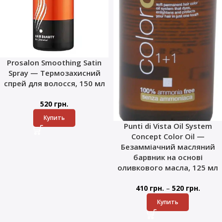
Prosalon Smoothing Satin
Spray — Термозахисний
спрей для волосся, 150 мл
520
грн.
Купить
Punti di Vista Oil System
Concept Color Oil —
Безамміачний масляний
барвник на основі
оливкового масла, 125 мл
–
410
грн.
520
грн.
Купить