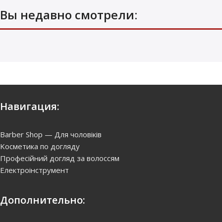
Вы недавно смотрели:
Coiffance Professionnel Color
Leave In Spray Conditioner —
Двухфазный кондиционер
для окрашенных волос, 150
мл
700
грн.