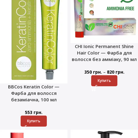
CHI Ionic Permanent Shine
Hair Color — Фарба для
волосся без амміаку, 90 мл
–
350
грн.
820
грн.
Купить
BBCos Keratin Color —
Фарба для волосся
безаміачна, 100 мл
553
грн.
Купить