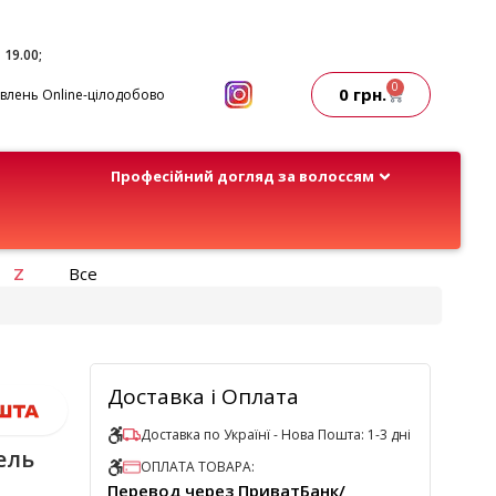
- 19.00;
0
0
грн.
лень Online-цілодобово
Професійний догляд за волоссям
Z
Все
Доставка і Оплата
Доставка по Українї - Нова Пошта: 1-3 дні
ель
ОПЛАТА ТОВАРА:
Перевод через ПриватБанк/