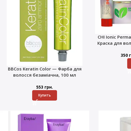
CHI Ionic Perma
Краска для во
350
г
BBCos Keratin Color — Фарба для
волосся безаміачна, 100 мл
553
грн.
Купить