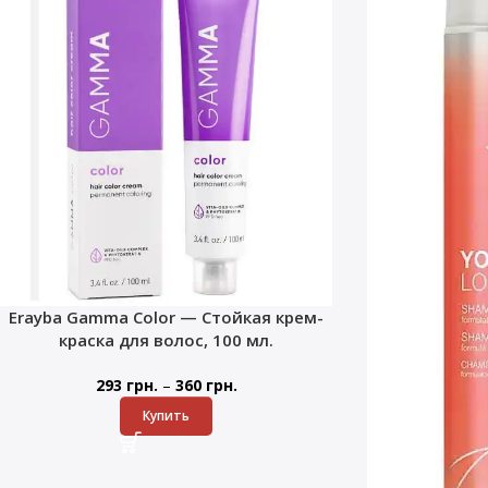
Erayba Gamma Color — Стойкая крем-
краска для волос, 100 мл.
–
293
грн.
360
грн.
Купить