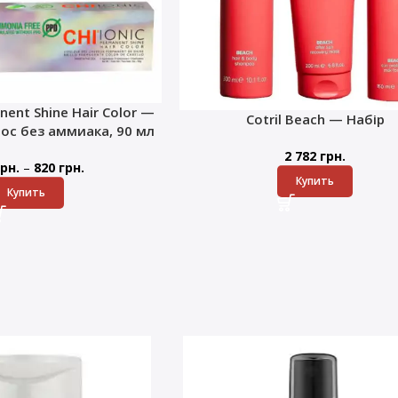
nent Shine Hair Color —
Cotril Beach — Набір
лос без аммиака, 90 мл
2 782
грн.
–
рн.
820
грн.
Купить
Купить