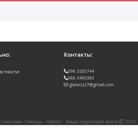
но:
Контакты:
096 3265744
астности
066 3400383
glanezzz7@gmail.com
т-магазин Глянець - GlaneZ - Ваша территорія краси
2025