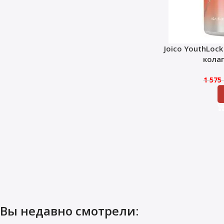
Joico YouthLoc
кола
1 575
Вы недавно смотрели: