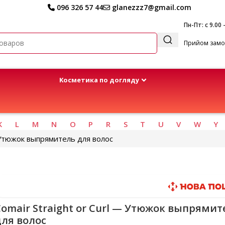
096 326 57 44
glanezzz7@gmail.com
Пн-Пт: с 9.00 
Прийом замов
Kосметика по догляду
K
L
M
N
O
P
R
S
T
U
V
W
Y
— Утюжок выпрямитель для волос
Быстрая доставка
omair Straight or Curl — Утюжок выпрямит
для волос