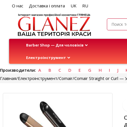
О нас
Доставка і оплата
UK
RU
Barber Shop — Для чоловіків
Електроінструмент
Производители:
A
B
C
D
E
G
H
I
J
Главная
Електроінструмент
Comair
Comair Straight or Curl 
C