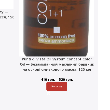
ray —
ся, 150
Punti di Vista Oil System Concept Color
Oil — Безамміачний масляний барвник
на основі оливкового масла, 125 мл
–
410
грн.
520
грн.
Купить