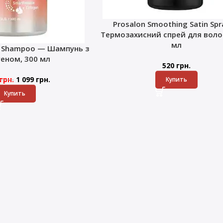
Prosalon Smoothing Satin Sp
Термозахисний спрей для волос
мл
k Shampoo — Шампунь з
геном, 300 мл
520
грн.
грн.
1 099
грн.
Купить
Купить