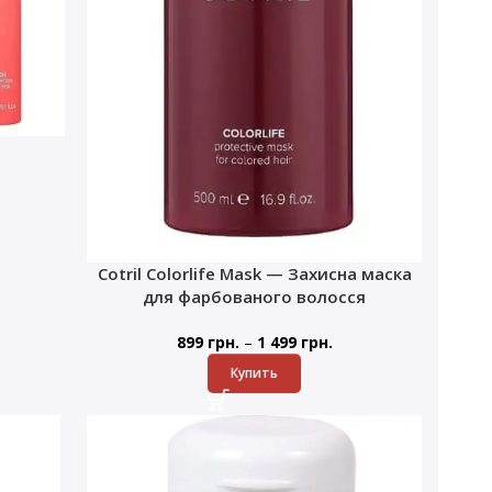
Cotril Colorlife Mask — Захисна маска
для фарбованого волосся
–
899
грн.
1 499
грн.
Купить