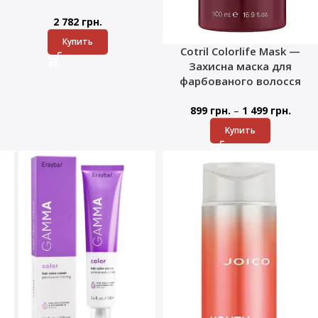
2 782
грн.
Купить
Cotril Colorlife Mask —
Захисна маска для
фарбованого волосся
–
899
грн.
1 499
грн.
Купить