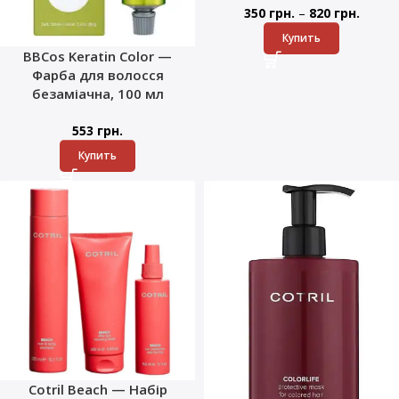
–
350
грн.
820
грн.
Купить
BBCos Keratin Color —
Фарба для волосся
безаміачна, 100 мл
553
грн.
Купить
Cotril Beach — Набір