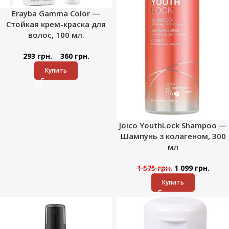
Erayba Gamma Color —
Стойкая крем-краска для
волос, 100 мл.
–
293
грн.
360
грн.
Купить
Joico YouthLock Shampoo —
Шампунь з колагеном, 300
мл
1 575
грн.
1 099
грн.
Купить