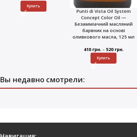
Купить
Punti di Vista Oil System
Concept Color Oil —
Безамміачний масляний
барвник на основі
оливкового масла, 125 мл
–
410
грн.
520
грн.
Купить
Вы недавно смотрели:
Навигация: