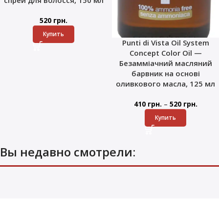
спрей для волосся, 150 мл
520
грн.
Купить
Punti di Vista Oil System
Concept Color Oil —
Безамміачний масляний
барвник на основі
оливкового масла, 125 мл
–
410
грн.
520
грн.
Купить
Вы недавно смотрели: