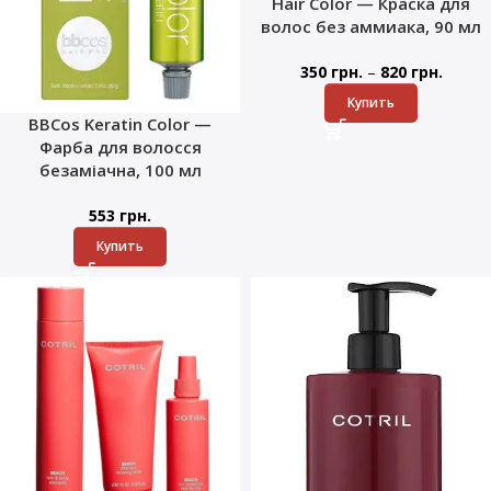
Hair Color — Краска для
волос без аммиака, 90 мл
–
350
грн.
820
грн.
Купить
BBCos Keratin Color —
Фарба для волосся
безаміачна, 100 мл
553
грн.
Купить