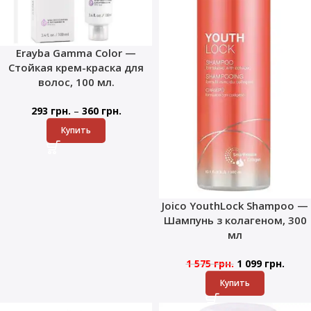
Erayba Gamma Color —
Стойкая крем-краска для
волос, 100 мл.
–
293
грн.
360
грн.
Купить
Joico YouthLock Shampoo —
Шампунь з колагеном, 300
мл
1 575
грн.
1 099
грн.
Купить