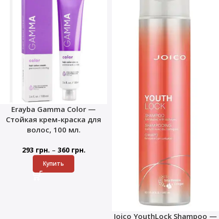
Erayba Gamma Color —
Стойкая крем-краска для
волос, 100 мл.
–
293
грн.
360
грн.
Купить
Joico YouthLock Shampoo —