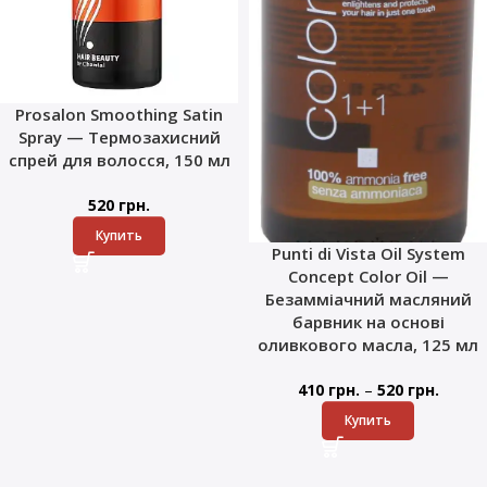
Prosalon Smoothing Satin
Spray — Термозахисний
спрей для волосся, 150 мл
520
грн.
Купить
Punti di Vista Oil System
Concept Color Oil —
Безамміачний масляний
барвник на основі
оливкового масла, 125 мл
–
410
грн.
520
грн.
Купить