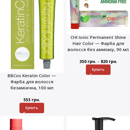
CHI Ionic Permanent Shine
Hair Color — Фарба для
волосся без амміаку, 90 мл
–
350
грн.
820
грн.
Купить
BBCos Keratin Color —
Фарба для волосся
безаміачна, 100 мл
553
грн.
Купить