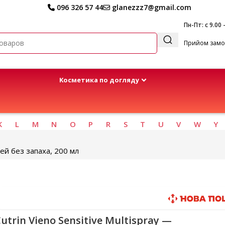
096 326 57 44
glanezzz7@gmail.com
Пн-Пт: с 9.00 
Прийом замов
Kосметика по догляду
K
L
M
N
O
P
R
S
T
U
V
W
Y
ей без запаха, 200 мл
Быстрая доставка
utrin Vieno Sensitive Multispray —