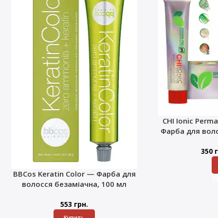
CHI Ionic Perma
Фарба для воло
350
г
BBCos Keratin Color — Фарба для
волосся безаміачна, 100 мл
553
грн.
Купить