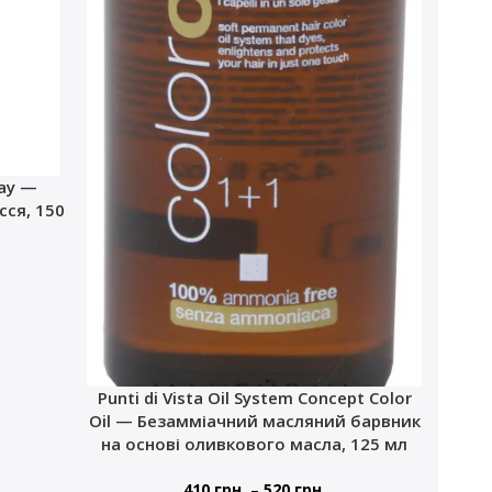
ray —
ся, 150
Punti di Vista Oil System Concept Color
Oil — Безамміачний масляний барвник
на основі оливкового масла, 125 мл
–
410
грн.
520
грн.