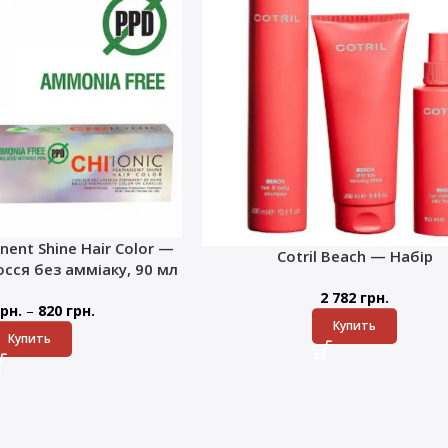
nent Shine Hair Color —
Cotril Beach — Набір
сся без амміаку, 90 мл
2 782
грн.
–
рн.
820
грн.
Купить
Купить