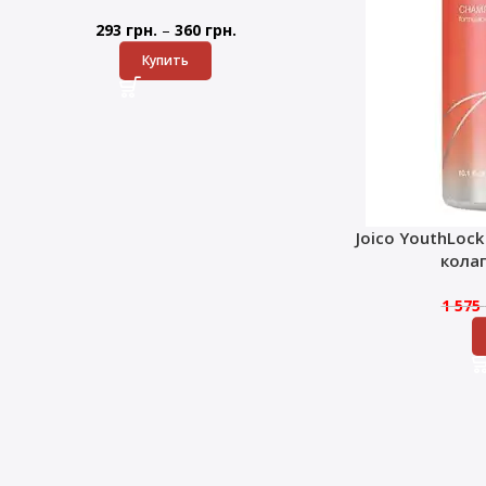
–
293
грн.
360
грн.
Купить
Joico YouthLoc
кола
1 575