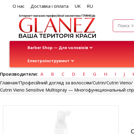
О нас
Доставка і оплата
UK
RU
Barber Shop — Для чоловіків
Електроінструмент
Производители:
A
B
C
D
E
G
H
I
J
Главная
Професійний догляд за волоссям
Cutrin
Cutrin Vieno
Cutrin Vieno Sensitive Multispray — Многофункциональный спр
C