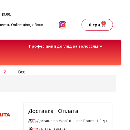
- 19.00;
0
0
грн.
лень Online-цілодобово
Професійний догляд за волоссям
Z
Все
Доставка і Оплата
Доставка по Українї - Нова Пошта: 1-3 дні
ОПЛАТА ТОВАРА: