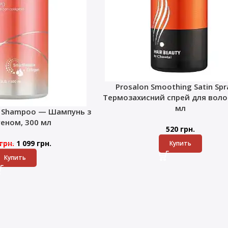
Prosalon Smoothing Satin Sp
Термозахисний спрей для волос
мл
k Shampoo — Шампунь з
геном, 300 мл
520
грн.
грн.
1 099
грн.
Купить
Купить