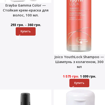
Erayba Gamma Color —
Стойкая крем-краска для
волос, 100 мл.
–
293
грн.
360
грн.
Купить
Joico YouthLock Shampoo —
Шампунь з колагеном, 300
мл
1 575
грн.
1 099
грн.
Купить