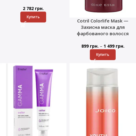
2 782
грн.
Купить
Cotril Colorlife Mask —
Захисна маска для
фарбованого волосся
–
899
грн.
1 499
грн.
Купить