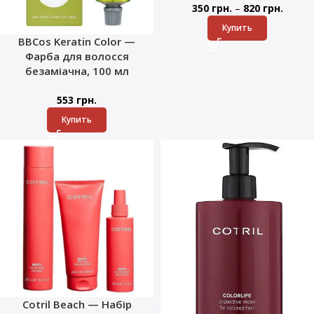
–
350
грн.
820
грн.
Купить
BBCos Keratin Color —
Фарба для волосся
безаміачна, 100 мл
553
грн.
Купить
Cotril Beach — Набір