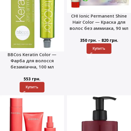
CHI Ionic Permanent Shine
Hair Color — Краска для
волос без аммиака, 90 мл
–
350
грн.
820
грн.
Купить
BBCos Keratin Color —
Фарба для волосся
безаміачна, 100 мл
553
грн.
Купить