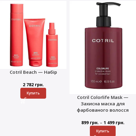
Cotril Beach — Набір
2 782
грн.
Купить
Cotril Colorlife Mask —
Захисна маска для
фарбованого волосся
–
899
грн.
1 499
грн.
Купить