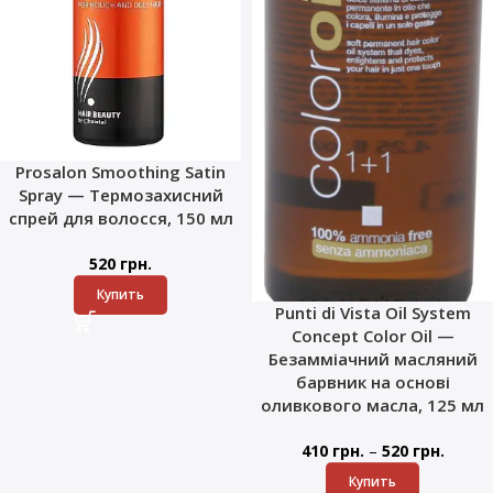
Prosalon Smoothing Satin
Spray — Термозахисний
спрей для волосся, 150 мл
520
грн.
Купить
Punti di Vista Oil System
Concept Color Oil —
Безамміачний масляний
барвник на основі
оливкового масла, 125 мл
–
410
грн.
520
грн.
Купить