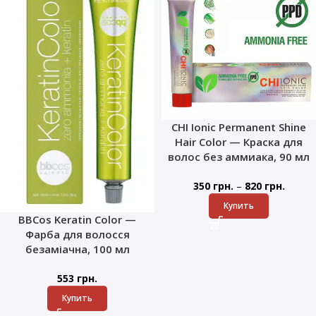
CHI Ionic Permanent Shine
Hair Color — Краска для
волос без аммиака, 90 мл
–
350
грн.
820
грн.
Купить
BBCos Keratin Color —
Фарба для волосся
безаміачна, 100 мл
553
грн.
Купить