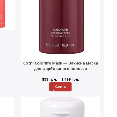
Cotril Colorlife Mask — Захисна маска
для фарбованого волосся
–
899
грн.
1 499
грн.
Купить