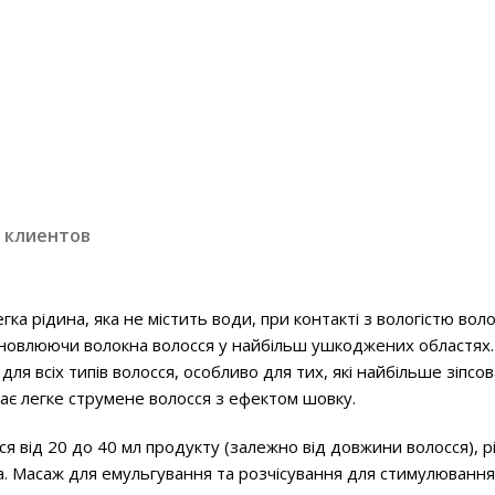
 клиентов
Легка рідина, яка не містить води, при контакті з вологістю в
ідновлюючи волокна волосся у найбільш ушкоджених областях.
ля всіх типів волосся, особливо для тих, які найбільше зіпсо
ає легке струмене волосся з ефектом шовку.
сся від 20 до 40 мл продукту (залежно від довжини волосся),
а. Масаж для емульгування та розчісування для стимулювання 