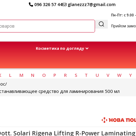
096 326 57 44
glanezzz7@gmail.com
Пн-Пт: с 9.00 
Прийом замов
Kосметика по догляду
K
L
M
N
O
P
R
S
T
U
V
W
Y
лос
 Восстанавливающее средство для ламинирования 500 мл
Быстрая доставка
ott. Solari Rigena Lifting R-Power Laminating