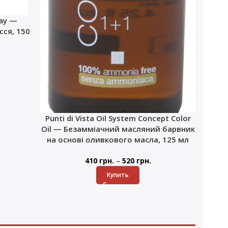
ray —
ся, 150
Punti di Vista Oil System Concept Color
Oil — Безамміачний масляний барвник
на основі оливкового масла, 125 мл
–
410
грн.
520
грн.
Купить