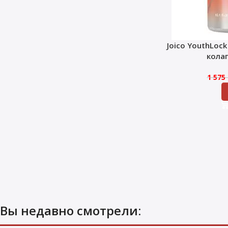
Joico YouthLoc
кола
1 575
Вы недавно смотрели: