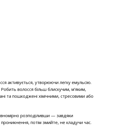
олосся активується, утворюючи легку емульсію.
 Робить волосся більш блискучим, м’яким,
вані та пошкоджені хімічними, стресовими або
 рівномірно розподіливши — завдяки
проникнення, потім змийте, не кладучи час.