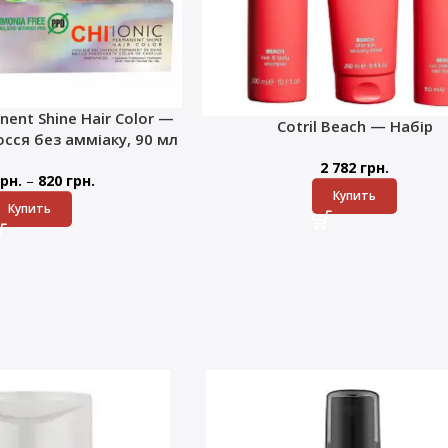
nent Shine Hair Color —
Cotril Beach — Набір
сся без амміаку, 90 мл
2 782
грн.
–
рн.
820
грн.
Купить
Купить