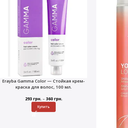
Erayba Gamma Color — Стойкая крем-
краска для волос, 100 мл.
–
293
грн.
360
грн.
Купить