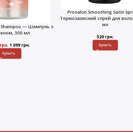
Prosalon Smoothing Satin Sp
Термозахисний спрей для волос
мл
k Shampoo — Шампунь з
геном, 300 мл
520
грн.
грн.
1 099
грн.
Купить
Купить