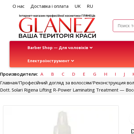
О нас
Доставка і оплата
UK
RU
Barber Shop — Для чоловіків
Електроінструмент
Производители:
A
B
C
D
E
G
H
I
J
Главная
Професійний догляд за волоссям
Реконструкция во
Dott. Solari Rigena Lifting R-Power Laminating Treatment —
D