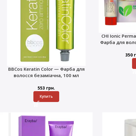
CHI Ionic Perma
Фарба для воло
350
г
BBCos Keratin Color — Фарба для
волосся безаміачна, 100 мл
553
грн.
Купить