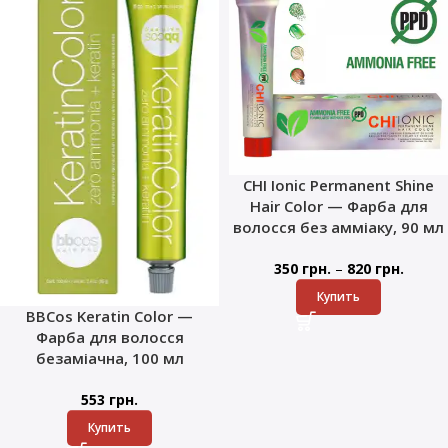
CHI Ionic Permanent Shine
Hair Color — Фарба для
волосся без амміаку, 90 мл
–
350
грн.
820
грн.
Купить
BBCos Keratin Color —
Фарба для волосся
безаміачна, 100 мл
553
грн.
Купить