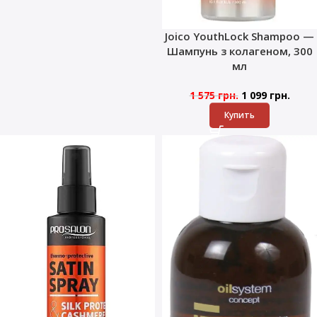
Joico YouthLock Shampoo —
Шампунь з колагеном, 300
мл
1 575
грн.
1 099
грн.
Купить