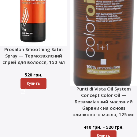
Prosalon Smoothing Satin
Spray — Термозахисний
спрей для волосся, 150 мл
520
грн.
Купить
Punti di Vista Oil System
Concept Color Oil —
Безамміачний масляний
барвник на основі
оливкового масла, 125 мл
–
410
грн.
520
грн.
Купить