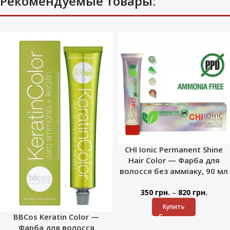
Рекомендуемые товары:
CHI Ionic Permanent Shine
Hair Color — Фарба для
волосся без амміаку, 90 мл
–
350
грн.
820
грн.
Купить
BBCos Keratin Color —
Фарба для волосся