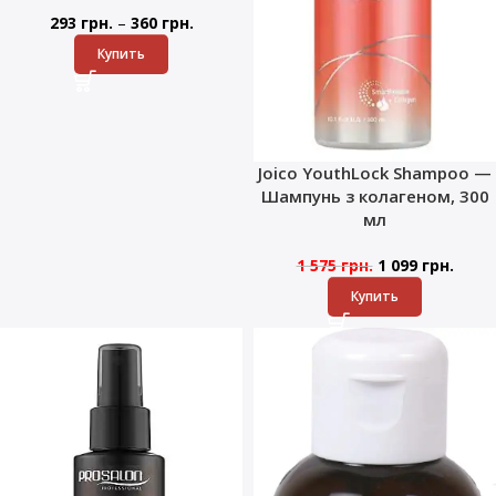
–
293
грн.
360
грн.
Купить
Joico YouthLock Shampoo —
Шампунь з колагеном, 300
мл
1 575
грн.
1 099
грн.
Купить