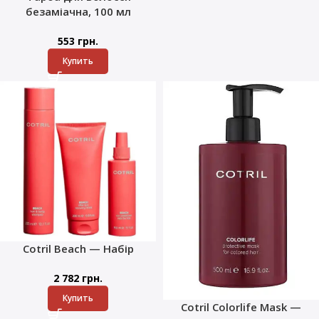
безаміачна, 100 мл
553
грн.
Купить
Cotril Beach — Набір
2 782
грн.
Купить
Cotril Colorlife Mask —