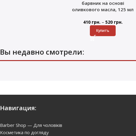
барвник на основі
оливкового масла, 125 мл
–
410
грн.
520
грн.
Купить
Вы недавно смотрели:
Навигация:
Barber Shop — Для чоловіків
Kосметика по догляду