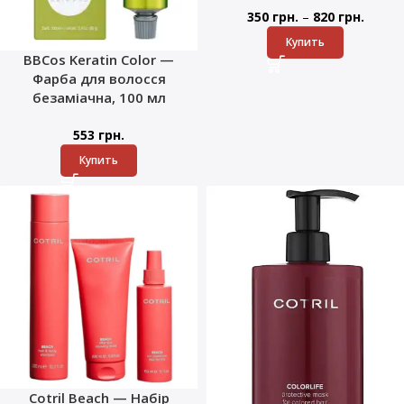
–
350
грн.
820
грн.
Купить
BBCos Keratin Color —
Фарба для волосся
безаміачна, 100 мл
553
грн.
Купить
Cotril Beach — Набір