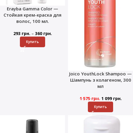
Erayba Gamma Color —
Стойкая крем-краска для
волос, 100 мл.
–
293
грн.
360
грн.
Купить
Joico YouthLock Shampoo —
Шампунь з колагеном, 300
мл
1 575
грн.
1 099
грн.
Купить