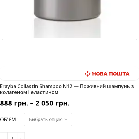
Быстрая доставка
Erayba Collastin Shampoo N12 — Поживний шампунь з
колагеном і еластином
888
грн.
–
2 050
грн.
ОБ'ЄМ