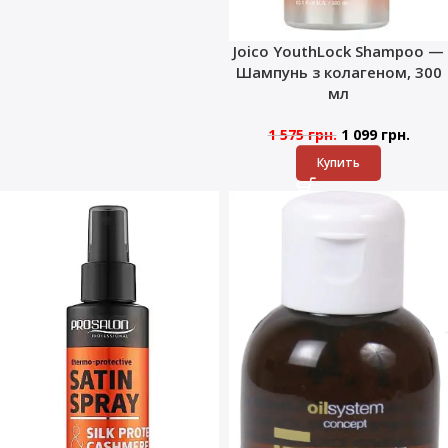
Joico YouthLock Shampoo —
Шампунь з колагеном, 300
мл
1 575
грн.
1 099
грн.
Купить