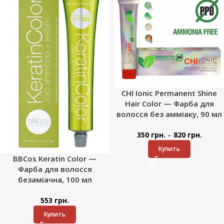
CHI Ionic Permanent Shine
Hair Color — Фарба для
волосся без амміаку, 90 мл
–
350
грн.
820
грн.
Купить
BBCos Keratin Color —
Фарба для волосся
безаміачна, 100 мл
553
грн.
Купить