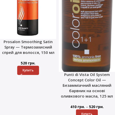
Prosalon Smoothing Satin
Spray — Термозахисний
спрей для волосся, 150 мл
520
грн.
Купить
Punti di Vista Oil System
Concept Color Oil —
Безамміачний масляний
барвник на основі
оливкового масла, 125 мл
–
410
грн.
520
грн.
Купить