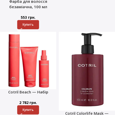
Фарба для волосся
безаміачна, 100 мл
553
грн.
Купить
Cotril Beach — Набір
2 782
грн.
Купить
Cotril Colorlife Mask —