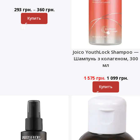
–
293
грн.
360
грн.
Купить
Joico YouthLock Shampoo —
Шампунь з колагеном, 300
мл
1 575
грн.
1 099
грн.
Купить