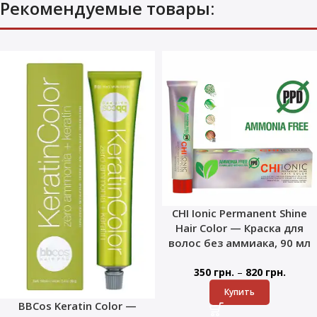
Рекомендуемые товары:
CHI Ionic Permanent Shine
Hair Color — Краска для
волос без аммиака, 90 мл
–
350
грн.
820
грн.
Купить
BBCos Keratin Color —