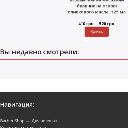
барвник на основі
оливкового масла, 125 мл
–
410
грн.
520
грн.
Купить
Вы недавно смотрели:
Навигация:
Barber Shop — Для чоловіків
Kосметика по догляду