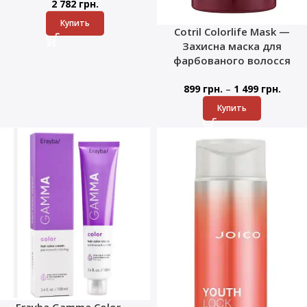
2 782
грн.
Купить
Cotril Colorlife Mask —
Захисна маска для
фарбованого волосся
–
899
грн.
1 499
грн.
Купить
Erayba Gamma Color —