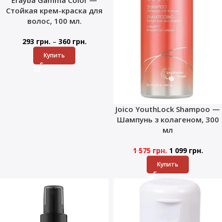
Стойкая крем-краска для
волос, 100 мл.
–
293
грн.
360
грн.
Купить
Joico YouthLock Shampoo —
Шампунь з колагеном, 300
мл
1 575
грн.
1 099
грн.
Купить