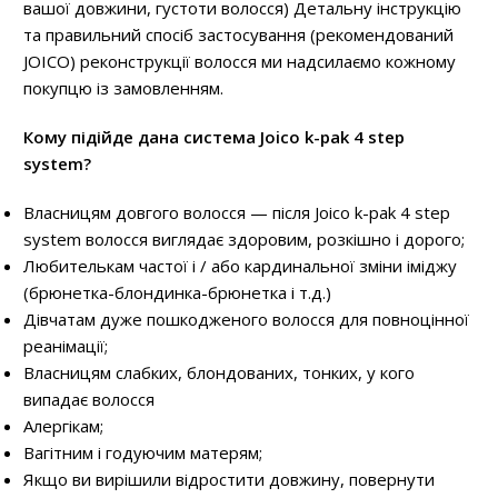
вашої довжини, густоти волосся) Детальну інструкцію
та правильний спосіб застосування (рекомендований
JOICO) реконструкції волосся ми надсилаємо кожному
покупцю із замовленням.
Кому підійде дана система Joico k-pak 4 step
system?
Власницям довгого волосся — після Joico k-pak 4 step
system волосся виглядає здоровим, розкішно і дорого;
Любителькам частої і / або кардинальної зміни іміджу
(брюнетка-блондинка-брюнетка і т.д.)
Дівчатам дуже пошкодженого волосся для повноцінної
реанімації;
Власницям слабких, блондованих, тонких, у кого
випадає волосся
Алергікам;
Вагітним і годуючим матерям;
Якщо ви вирішили відростити довжину, повернути