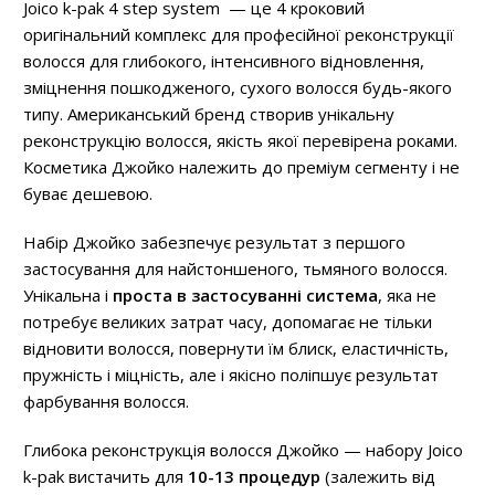
Joico k-pak 4 step system — це 4 кроковий
оригінальний комплекс для професійної реконструкції
волосся для глибокого, інтенсивного відновлення,
зміцнення пошкодженого, сухого волосся будь-якого
типу. Американський бренд створив унікальну
реконструкцію волосся, якість якої перевірена роками.
Косметика Джойко належить до преміум сегменту і не
буває дешевою.
Набір Джойко забезпечує результат з першого
застосування для найстоншеного, тьмяного волосся.
Унікальна і
проста в застосуванні система
, яка не
потребує великих затрат часу, допомагає не тільки
відновити волосся, повернути їм блиск, еластичність,
пружність і міцність, але і якісно поліпшує результат
фарбування волосся.
Глибока реконструкція волосся Джойко — набору Joico
k-pak вистачить для
10-13 процедур
(залежить від