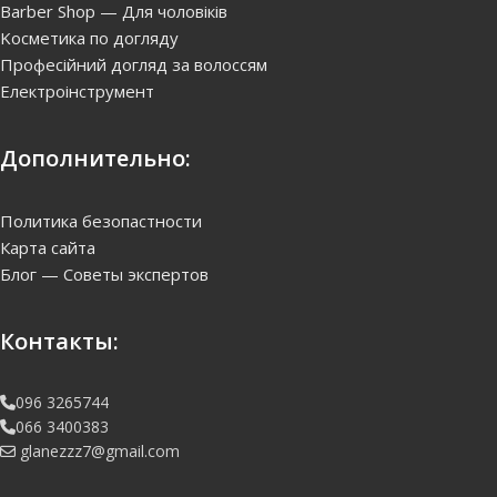
Набір для реконструкції
волосся — Joico k-pak 4 step
system 4*100 мл
2 610
грн.
1 499
грн.
Купить
Навигация:
Barber Shop — Для чоловіків
Kосметика по догляду
Професійний догляд за волоссям
Електроінструмент