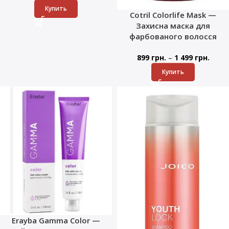
Купить
Cotril Colorlife Mask —
Захисна маска для
фарбованого волосся
–
899
грн.
1 499
грн.
Купить
Erayba Gamma Color —