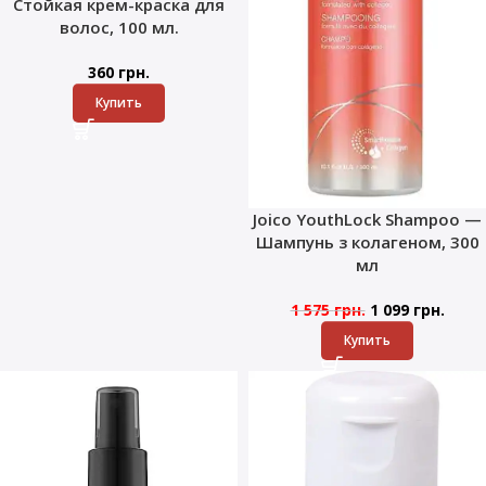
Стойкая крем-краска для
волос, 100 мл.
360
грн.
Купить
Joico YouthLock Shampoo —
Шампунь з колагеном, 300
мл
1 575
грн.
1 099
грн.
Купить