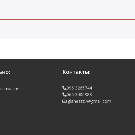
но:
Контакты:
096 3265744
астности
066 3400383
glanezzz7@gmail.com