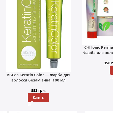
CHI Ionic Perma
Фарба для воло
350
г
BBCos Keratin Color — Фарба для
волосся безаміачна, 100 мл
553
грн.
Купить