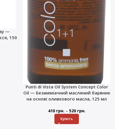
ray —
ся, 150
Punti di Vista Oil System Concept Color
Oil — Безамміачний масляний барвник
на основі оливкового масла, 125 мл
–
410
грн.
520
грн.
Купить