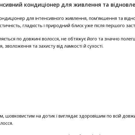
нтенсивний кондиціонер для живлення та відновл
ндиціонер для інтенсивного живлення, пом’якшення та відн
стичність, гладкість і природний блиск уже після першого зас
ляється по довжині волосся, не обтяжує його та значно поле
 зволоження та захисту від ламкості й сухості.
им, шовковистим на дотик і виглядає здоровішим по всій довж
лосся.