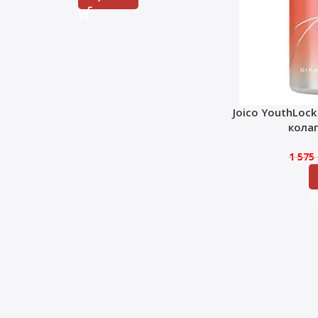
Joico YouthLoc
кола
1 575