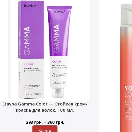
Erayba Gamma Color — Стойкая крем-
краска для волос, 100 мл.
–
293
грн.
360
грн.
Купить