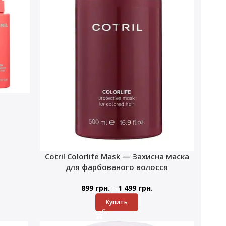
Cotril Colorlife Mask — Захисна маска
для фарбованого волосся
–
899
грн.
1 499
грн.
Купить