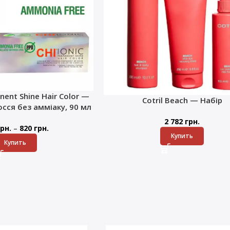
nent Shine Hair Color —
Cotril Beach — Набір
сся без амміаку, 90 мл
2 782
грн.
–
рн.
820
грн.
Купить
Купить