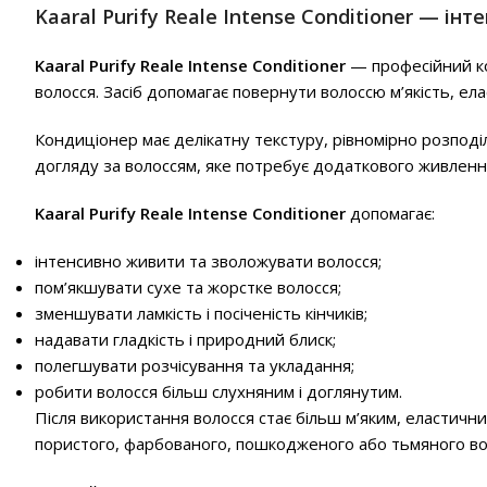
Kaaral Purify Reale Intense Conditioner — і
Kaaral Purify Reale Intense Conditioner
— професійний ко
волосся. Засіб допомагає повернути волоссю м’якість, ела
Кондиціонер має делікатну текстуру, рівномірно розподі
догляду за волоссям, яке потребує додаткового живлення,
Kaaral Purify Reale Intense Conditioner
допомагає:
інтенсивно живити та зволожувати волосся;
пом’якшувати сухе та жорстке волосся;
зменшувати ламкість і посіченість кінчиків;
надавати гладкість і природний блиск;
полегшувати розчісування та укладання;
робити волосся більш слухняним і доглянутим.
Після використання волосся стає більш м’яким, еластичн
пористого, фарбованого, пошкодженого або тьмяного во