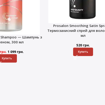
Prosalon Smoothing Satin Sp
Термозахисний спрей для волос
мл
k Shampoo — Шампунь з
геном, 300 мл
520
грн.
грн.
1 099
грн.
Купить
Купить