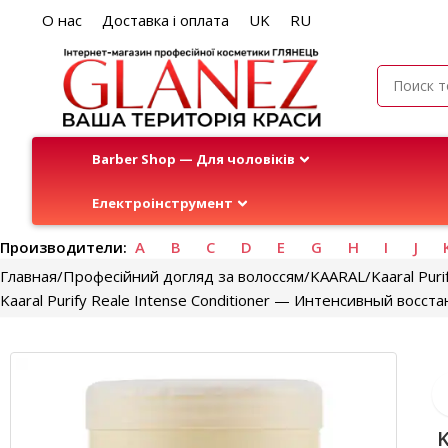
О нас
Доставка і оплата
UK
RU
Barber Shop — Для чоловіків
Електроінструмент
Производители:
A
B
C
D
E
G
H
I
J
Главная
Професійний догляд за волоссям
KAARAL
Kaaral Puri
Kaaral Purify Reale Intense Conditioner — Интенсивный вос
K