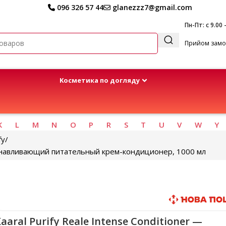
096 326 57 44
glanezzz7@gmail.com
Пн-Пт: с 9.00 
Прийом замов
Kосметика по догляду
K
L
M
N
O
P
R
S
T
U
V
W
Y
fy
станавливающий питательный крем-кондиционер, 1000 мл
Быстрая доставка
aaral Purify Reale Intense Conditioner —