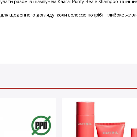
вувати разом із шампунем
Kaaral Purify Reale Shampoo
та інши
для щоденного догляду, коли волоссю потрібні глибоке живле