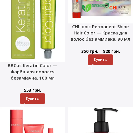
CHI Ionic Permanent Shine
Hair Color — Краска для
волос без аммиака, 90 мл
–
350
грн.
820
грн.
Купить
BBCos Keratin Color —
Фарба для волосся
безаміачна, 100 мл
553
грн.
Купить