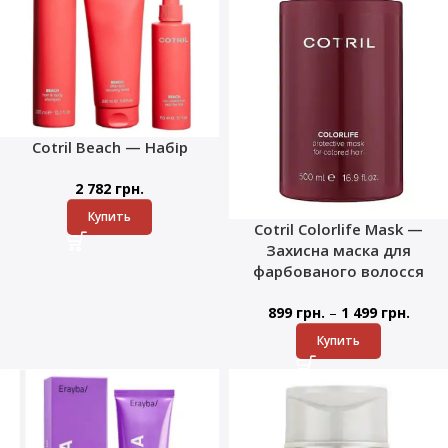
Cotril Beach — Набір
2 782
грн.
Купить
Cotril Colorlife Mask —
Захисна маска для
фарбованого волосся
–
899
грн.
1 499
грн.
Купить