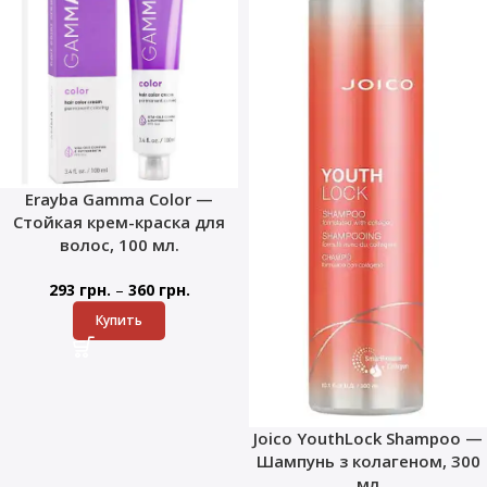
Erayba Gamma Color —
Стойкая крем-краска для
волос, 100 мл.
–
293
грн.
360
грн.
Купить
Joico YouthLock Shampoo —
Шампунь з колагеном, 300
мл