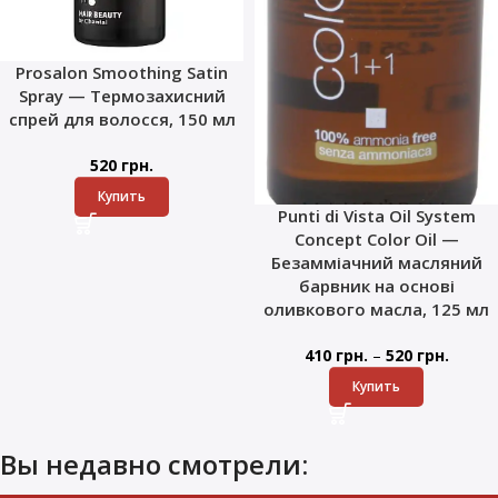
Prosalon Smoothing Satin
Spray — Термозахисний
спрей для волосся, 150 мл
520
грн.
Купить
Punti di Vista Oil System
Concept Color Oil —
Безамміачний масляний
барвник на основі
оливкового масла, 125 мл
–
410
грн.
520
грн.
Купить
Вы недавно смотрели: