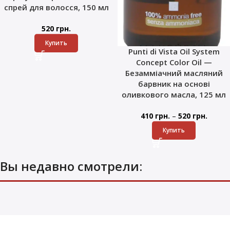
спрей для волосся, 150 мл
520
грн.
Купить
Punti di Vista Oil System
Concept Color Oil —
Безамміачний масляний
барвник на основі
оливкового масла, 125 мл
–
410
грн.
520
грн.
Купить
Вы недавно смотрели: