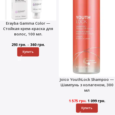
Erayba Gamma Color —
Стойкая крем-краска для
волос, 100 мл.
–
293
грн.
360
грн.
Купить
Joico YouthLock Shampoo —
Шампунь з колагеном, 300
мл
1 575
грн.
1 099
грн.
Купить