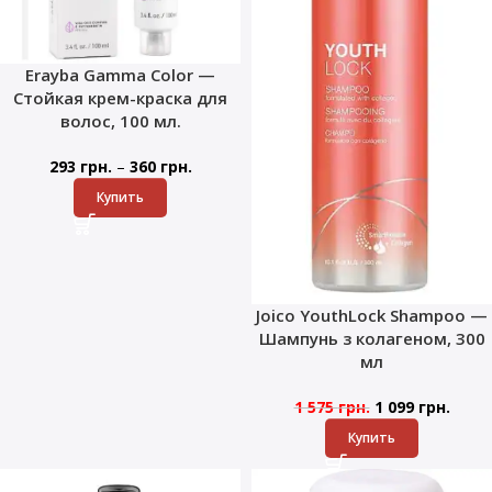
Erayba Gamma Color —
Стойкая крем-краска для
волос, 100 мл.
–
293
грн.
360
грн.
Купить
Joico YouthLock Shampoo —
Шампунь з колагеном, 300
мл
1 575
грн.
1 099
грн.
Купить