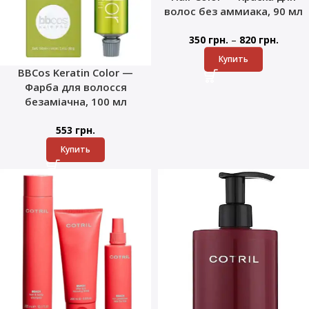
волос без аммиака, 90 мл
–
350
грн.
820
грн.
Купить
BBCos Keratin Color —
Фарба для волосся
безаміачна, 100 мл
553
грн.
Купить